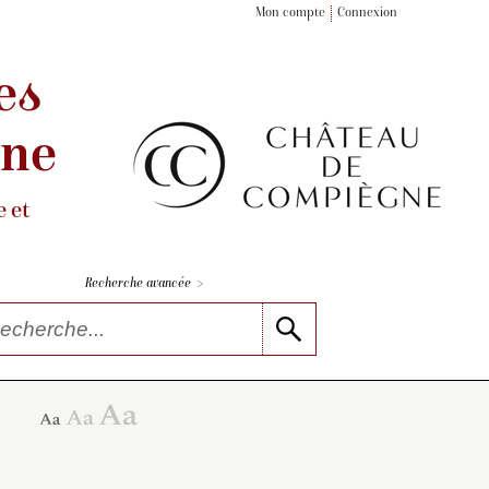
Mon compte
Connexion
es
gne
 et
>
Recherche avancée