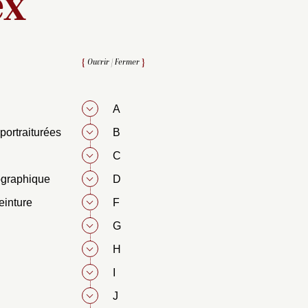
ex
Ouvrir
|
Fermer
A
portraiturées
B
C
ographique
D
einture
F
G
H
I
J