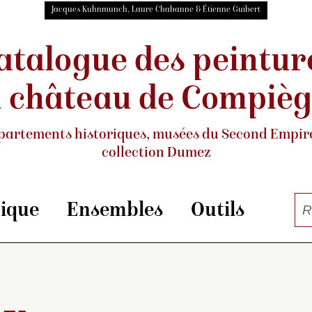
Jacques Kuhnmunch, Laure Chabanne & Étienne Guibert
atalogue des peintur
 château de Compiè
partements historiques, musées
du Second Empire
collection Dumez
rique
Ensembles
Outils