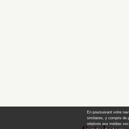
En poursuivant votre nav
similaires, y compris de 
relatives aux médias soci