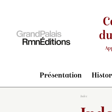
C
du
Ap
Présentation
Histo
Index