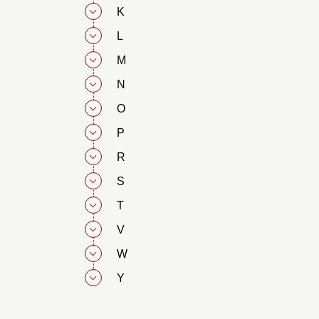
K
L
M
N
O
P
R
S
T
V
W
Y