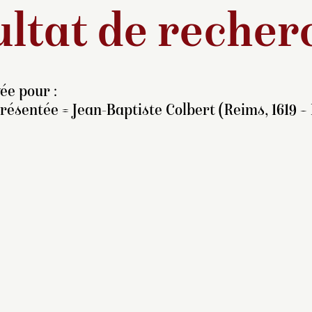
ltat de recher
ée pour :
ésentée = Jean-Baptiste Colbert (Reims, 1619 – 
chevée en 1783, cette
ntichambre précédant la
hambre à coucher du Roi
un décor particulier. À
origine, l’architecte