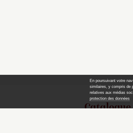
En poursuivant votre nav
similaires, y compris de 
relatives aux médias soci
protection des données
Catalogue