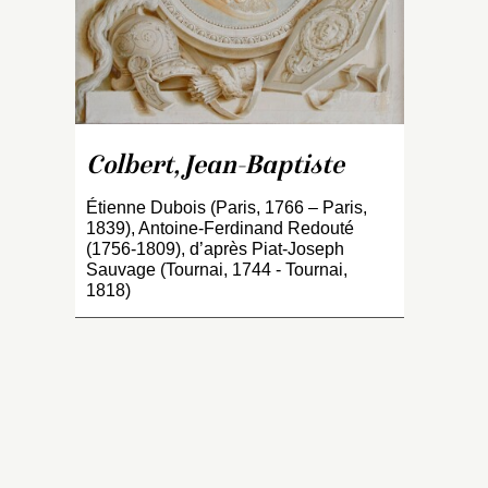
L
pr
is
C
c
d
p
Colbert, Jean-Baptiste
m
e
Étienne Dubois (Paris, 1766 – Paris,
1839), Antoine-Ferdinand Redouté
C
(1756-1809), d’après Piat-Joseph
D
Sauvage (Tournai, 1744 - Tournai,
pe
1818)
Sa
C
l’
i