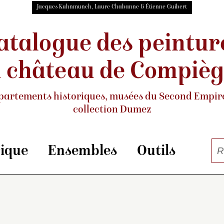
Jacques Kuhnmunch, Laure Chabanne & Étienne Guibert
atalogue des peintur
 château de Compiè
partements historiques, musées
du Second Empire
collection Dumez
rique
Ensembles
Outils