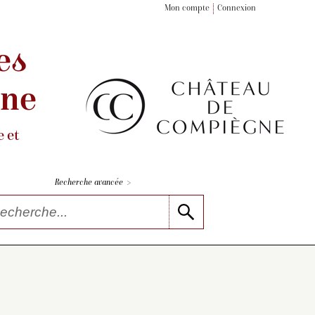
Mon compte
Connexion
es
gne
 et
>
Recherche avancée