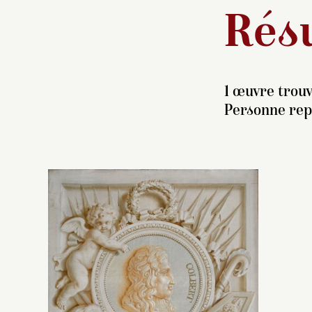
Résu
1 œuvre trouv
Personne repr
A
a
c
a 
l’