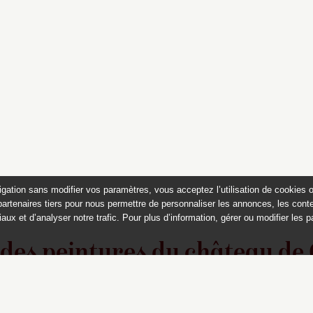
igation sans modifier vos paramètres, vous acceptez l’utilisation de cookies 
partenaires tiers pour nous permettre de personnaliser les annonces, les conte
aux et d’analyser notre trafic. Pour plus d’information, gérer ou modifier les 
 des peintures du château de
Appartements historiques, musées
du Second Empire et collection Dumez