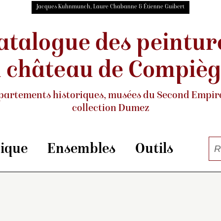
Jacques Kuhnmunch, Laure Chabanne & Étienne Guibert
atalogue des peintur
 château de Compiè
partements historiques, musées
du Second Empire
collection Dumez
rique
Ensembles
Outils