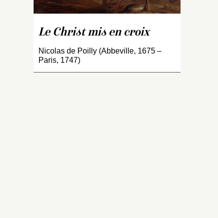
l
L
re
Le Christ mis en croix
S
Po
Nicolas de Poilly (Abbeville, 1675 –
c
Paris, 1747)
(
t
co
c
d’
r
d
1
(
D