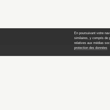
En poursuivant votre nav
similaires, y compris de 
relatives aux médias soci
protection des données
Catalogue