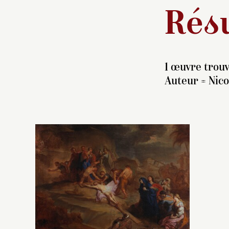
Résu
1 œuvre trouv
Auteur =
Nico
P
A
P
en
l