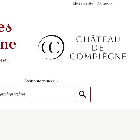
Mon compte
Connexion
es
gne
 et
>
Recherche avancée