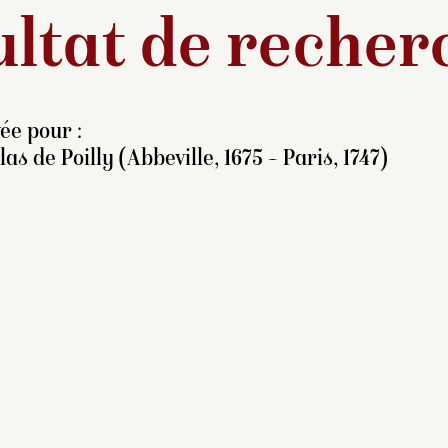
ltat de recher
ée pour :
las de Poilly (Abbeville, 1675 – Paris, 1747)
résentée comme
nonyme à l’exposition des
eintres de Louis XIV
à Lille
 1968, cette peinture,
ongtemps attribuée à