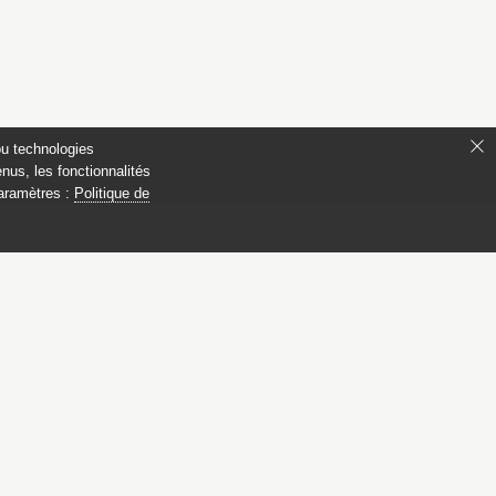
ou technologies
nus, les fonctionnalités
paramètres :
Politique de
 Compiègne