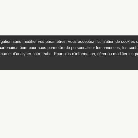
igation sans modifier vos paramètres, vous acceptez l’utilisation de cookies 
partenaires tiers pour nous permettre de personnaliser les annonces, les conte
aux et d’analyser notre trafic. Pour plus d’information, gérer ou modifier les 
 des peintures du château de
Appartements historiques, musées
du Second Empire et collection Dumez
Ce catalogue raisonné est publié avec
le soutien du ministère de la culture,
Direction générale des patrimoines,
sous-direction des collections