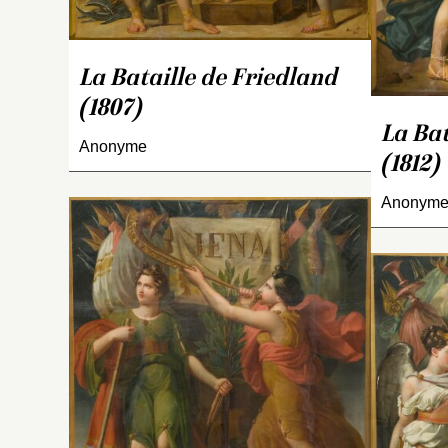
na
Ié
pa
La Bataille de Friedland
La
(1807)
M
c
La Bat
Anonyme
av
(1812)
m
B
Anonym
18
A
La
c
p
d
s
a
c