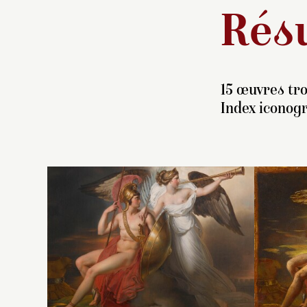
Résu
15 œuvres tro
Index iconogr
A
du
M
Sa
p