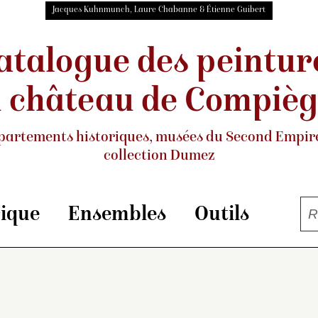
Jacques Kuhnmunch, Laure Chabanne & Étienne Guibert
atalogue des peintur
 château de Compiè
partements historiques, musées
du Second Empire
collection Dumez
rique
Ensembles
Outils