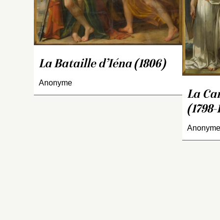
Ce
gr
na
Ié
d’
le
La Bataille d’Iéna (1806)
a
so
Anonyme
ré
La Ca
é
(1798-
R
sa
Anonym
V