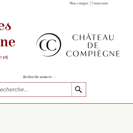
Mon compte
Connexion
es
gne
 et
>
Recherche avancée