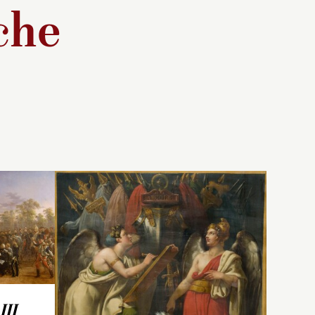
che
L’empereur Napoléon III
salue la troupe des cent-
gardes qui lui présentent
les aigles des régiments
ayant combattu en Italie.
III