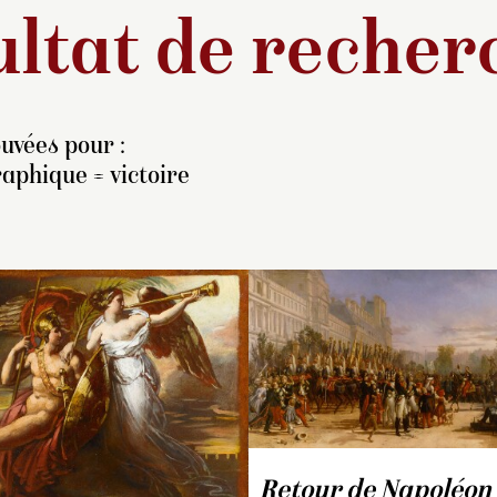
ltat de recher
uvées pour :
aphique = victoire
ménagé à l’emplacement
La galerie de Bal du
 Cabinet intérieur de
château de Compiègne
adame vers 1810, le
possède, en plus des
lon bleu sert de lieu de
décors de Girodet, une
résentation des
série de douze peintures
Retour de Napoléon 