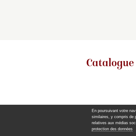
Catalogue
En poursuivant votre nav
similaires, y compris de 
relatives aux médias soci
protection des données