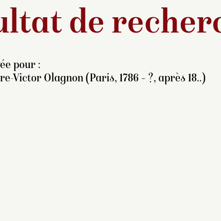
ltat de recher
ée pour :
re-Victor Olagnon (Paris, 1786 – ?, après 18..)
erre-Victor Olagnon fait
s classes dans l’atelier
e Jean-Baptiste Regnault
1754-1829), avant de
’installer à Mâcon comme