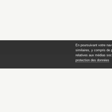
En poursuivant votre nav
similaires, y compris de 
relatives aux médias soci
protection des données
Catalogue