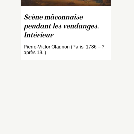
p
C
re
Scène mâconnaise
de
pendant les vendanges.
ch
Intérieur
le
t
Pierre-Victor Olagnon (Paris, 1786 – ?,
re
après 18..)
se
m
l
ac
p
C