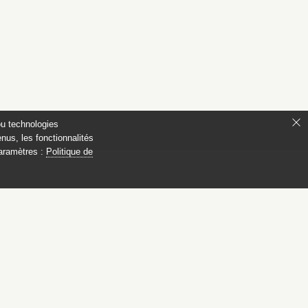
ou technologies
nus, les fonctionnalités
paramètres :
Politique de
 Compiègne