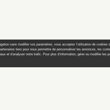
igation sans modifier vos paramètres, vous acceptez l’utilisation de cookies 
partenaires tiers pour nous permettre de personnaliser les annonces, les conte
aux et d’analyser notre trafic. Pour plus d’information, gérer ou modifier les 
 des peintures du château de
Appartements historiques, musées
du Second Empire et collection Dumez
Ce catalogue raisonné est publié avec
le soutien du ministère de la culture,
Direction générale des patrimoines,