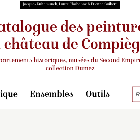
Jacques Kuhnmunch, Laure Chabanne & Étienne Guibert
atalogue des peintur
 château de Compiè
partements historiques, musées
du Second Empire
collection Dumez
rique
Ensembles
Outils