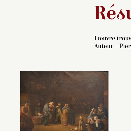
Résu
1 œuvre trouv
Auteur =
Pier
Pi
se
d
(
s