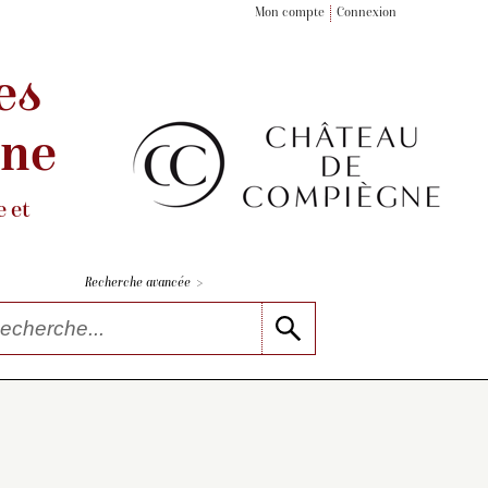
Mon compte
Connexion
es
gne
 et
>
Recherche avancée