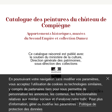
Catalogue des peintures du château de
Compiègne
Appartements historiques, musées
du Second Empire et collection Dumez
Ce catalogue raisonné est publié avec
le soutien du ministère de la culture,
Direction générale des patrimoines,
sous-direction des collections
En poursuivant votre navigation sans modifier vos paramètres,
vous acceptez l’utilisation de cookies ou technologies similaires,
y compris de partenaires tiers pour nous permettre de
Protection des données
Mentions légales
Liens utiles
personnaliser les annonces, les contenus, les fonctionnalités
relatives aux médias sociaux et d’analyser notre trafic. Pour plus
© Réunion des musées nationaux - Grand Palais,
mis en ligne le 01/09/2020
d’information, gérer ou modifier les paramètres :
Politique de
protection des données