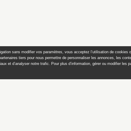
igation sans modifier vos paramètres, vous acceptez l’utilisation de cookies 
partenaires tiers pour nous permettre de personnaliser les annonces, les conte
aux et d’analyser notre trafic. Pour plus d’information, gérer ou modifier les 
 des peintures du château de
Appartements historiques, musées
du Second Empire et collection Dumez
Ce catalogue raisonné est publié avec
le soutien du ministère de la culture,
Direction générale des patrimoines,