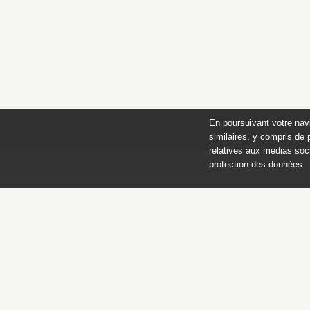
En poursuivant votre nav
similaires, y compris de 
relatives aux médias soci
protection des données
Catalogue