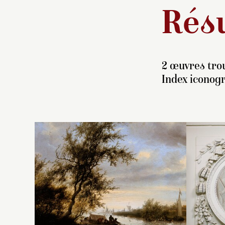
Résu
2 œuvres trou
Index iconogr
L
b
l’
C
qu