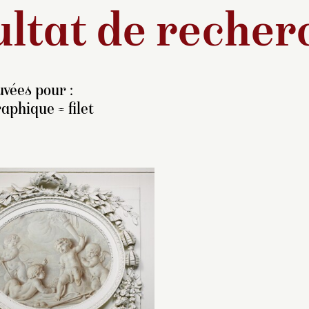
ltat de recher
vées pour :
aphique = filet
es
Pêcheurs dans une
L’historique de cett
arque
et le
Paysage avec
peinture et de celle
église d’Alkmaar
(voir
inventoriée sous l
.38.2480
) ne faisaient
C.2010.0.014
est 
’un lors de leur
que celui des deu