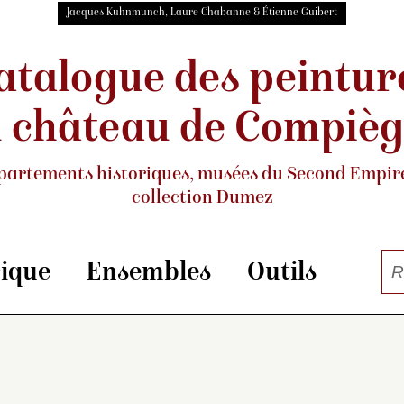
Jacques Kuhnmunch, Laure Chabanne & Étienne Guibert
atalogue des peintur
 château de Compiè
partements historiques, musées
du Second Empire
collection Dumez
rique
Ensembles
Outils