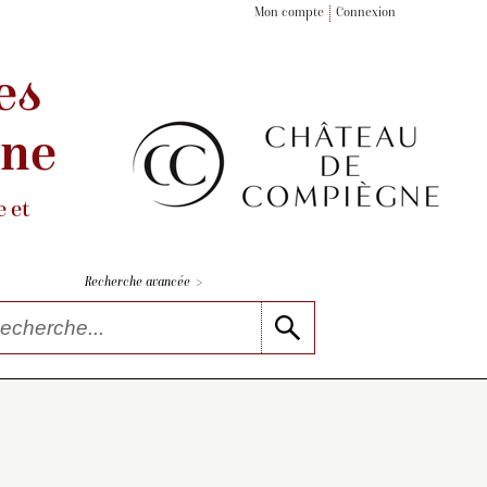
Mon compte
Connexion
es
gne
 et
>
Recherche avancée