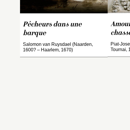
ac
l
L
et
Amour
Pêcheurs dans une
d
chasse
barque
év
c
Piat-Jose
Salomon van Ruysdael (Naarden,
br
Tournai, 
1600? – Haarlem, 1670)
si
S
s
re
1
Da
Gr
l