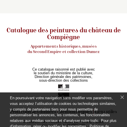
Catalogue des peintures du château de
Compiègne
Appartements historiques, musées
du Second Empire et collection Dumez
Ce catalogue raisonné est publié avec
le soutien du ministère de la culture,
Direction générale des patrimoines,
sous-direction des collections
En poursuivant votre navigation sans modifier vos paramètres,
vous acceptez l’utilisation de cookies ou technologies similaires,
y compris de partenaires tiers pour nous permettre de
Protection des données
Mentions légales
Liens utiles
personnaliser les annonces, les contenus, les fonctionnalités
relatives aux médias sociaux et d’analyser notre trafic. Pour plus
© Réunion des musées nationaux - Grand Palais,
mis en ligne le 01/09/2020
d’information, gérer ou modifier les paramètres :
Politique de