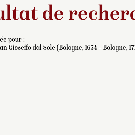
ltat de recher
ée pour :
an Gioseffo dal Sole (Bologne, 1654 – Bologne, 17
e peintre bolonais
ommence par étudier l’art
 la fresque dans l’atelier
’un des élèves de Guido
eni, Domenico Maria