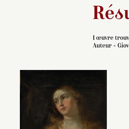
Résu
1 œuvre trouv
Auteur =
Giov
C
c
de
d
R