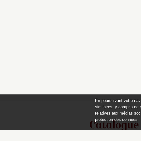
En poursuivant votre nav
similaires, y compris de 
relatives aux médias soci
protection des données
Catalogue