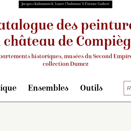
Jacques Kuhnmunch, Laure Chabanne & Étienne Guibert
atalogue des peintur
 château de Compiè
partements historiques, musées
du Second Empire
collection Dumez
rique
Ensembles
Outils