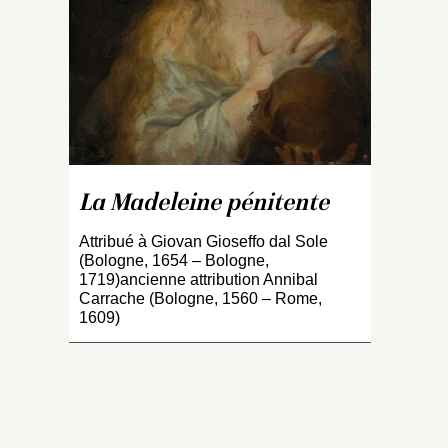
Ca
pa
de
17
l’
s
xv
l’
Da
La Madeleine pénitente
re
M
Attribué à Giovan Gioseffo dal Sole
r
(Bologne, 1654 – Bologne,
1719)ancienne attribution Annibal
q
Carrache (Bologne, 1560 – Rome,
co
1609)
D