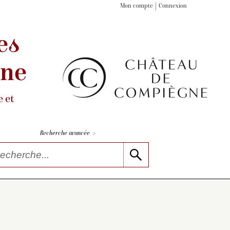
Mon compte
Connexion
es
gne
 et
>
Recherche avancée