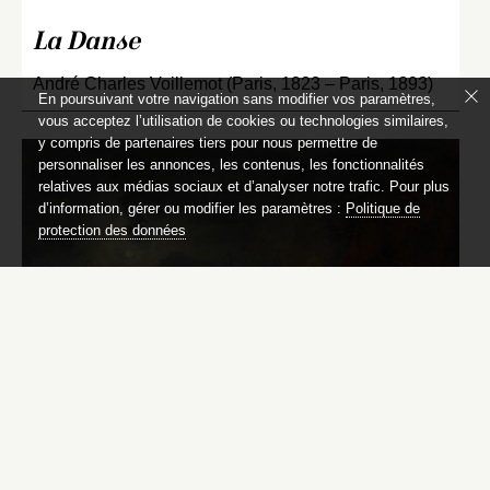
La Danse
André Charles Voillemot (Paris, 1823 – Paris, 1893)
En poursuivant votre navigation sans modifier vos paramètres,
vous acceptez l’utilisation de cookies ou technologies similaires,
y compris de partenaires tiers pour nous permettre de
personnaliser les annonces, les contenus, les fonctionnalités
relatives aux médias sociaux et d’analyser notre trafic. Pour plus
d’information, gérer ou modifier les paramètres :
Politique de
protection des données
Marine. Effet de lune ; vue de la
baie de Naples
Pierre-Jacques Volaire (Toulon, 1729 – Naples, 1799)