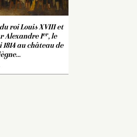
ancy.
matin pour prépare
entretiens politiqu
de son retour à Par
er
1
mai, le tsar Ale
du roi Louis XVIII et
arrive à son tour. L
er
r Alexandre I
, le
est loin d’être chal
 1814 au château de
au moment du repa
Louis XVIII passe 
ègne
…
Alexandre, prend
e
ostensiblement pl
centre de la table e
s’assied dans un fa
tandis que le tsar n
qu’à une simple ch
roi de France se fa