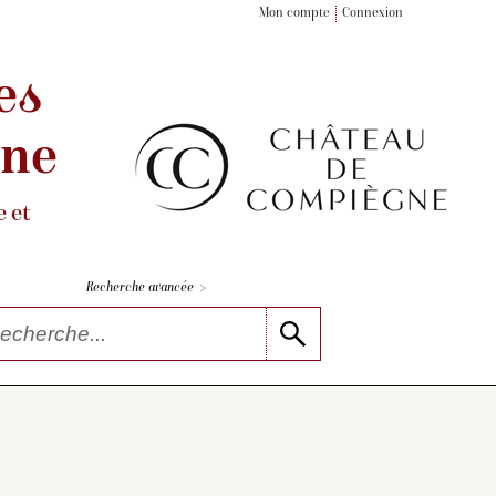
Mon compte
Connexion
es
gne
 et
>
Recherche avancée