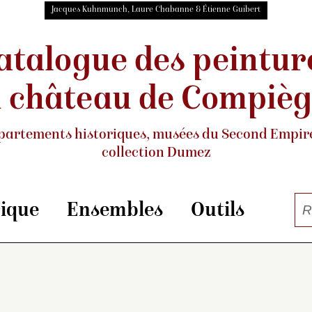
Jacques Kuhnmunch, Laure Chabanne & Étienne Guibert
atalogue des peintur
 château de Compiè
partements historiques, musées
du Second Empire
collection Dumez
rique
Ensembles
Outils