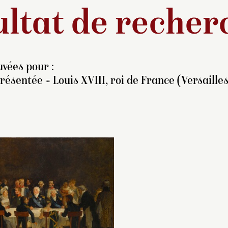
ltat de recher
vées pour :
ésentée = Louis XVIII, roi de France (Versailles,
pie du tableau peint par
Arrivé à Compiègne
érard et exposé au Salon
29 avril 1814 de re
e 1824, conservé au
d’exil, Louis XVIII 
hâteau d’Haroué, près de
palais jusqu’au 2 