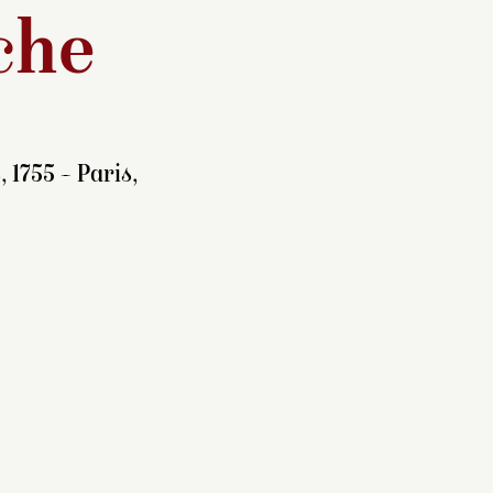
che
 1755 – Paris,
 le
tour
reste au
mai au