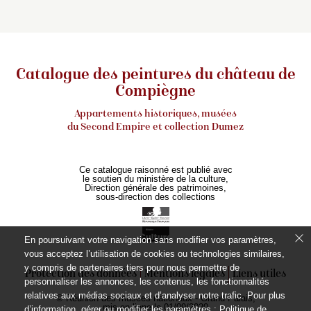
Catalogue des peintures du château de
Compiègne
Appartements historiques, musées
du Second Empire et collection Dumez
Ce catalogue raisonné est publié avec
le soutien du ministère de la culture,
Direction générale des patrimoines,
sous-direction des collections
En poursuivant votre navigation sans modifier vos paramètres,
vous acceptez l’utilisation de cookies ou technologies similaires,
y compris de partenaires tiers pour nous permettre de
Protection des données
Mentions légales
Liens utiles
personnaliser les annonces, les contenus, les fonctionnalités
relatives aux médias sociaux et d’analyser notre trafic. Pour plus
© Réunion des musées nationaux - Grand Palais,
mis en ligne le 01/09/2020
d’information, gérer ou modifier les paramètres :
Politique de