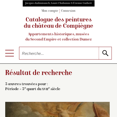
Jacques Kuhnmunch, Laure Chabanne & Étienne Guibert
Mon compte
Connexion
Catalogue des peintures
du château de Compiègne
Appartements historiques, musées
du Second Empire et collection Dumez
Résultat de recherche
3 œuvres trouvées pour :
e
e
Période = 3
quart du
xvii
siècle