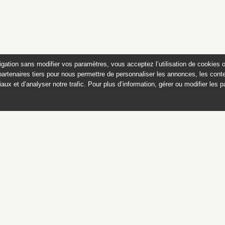
igation sans modifier vos paramètres, vous acceptez l’utilisation de cookies 
partenaires tiers pour nous permettre de personnaliser les annonces, les conte
aux et d’analyser notre trafic. Pour plus d’information, gérer ou modifier les 
 des peintures du château de
Appartements historiques, musées
du Second Empire et collection Dumez
Ce catalogue raisonné est publié avec
le soutien du ministère de la culture,
Direction générale des patrimoines,
sous-direction des collections