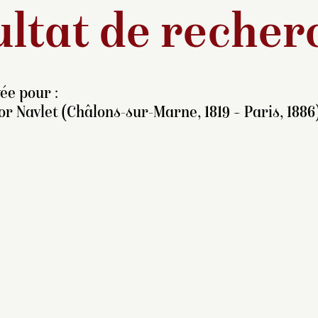
ltat de recher
ée pour :
or Navlet (Châlons-sur-Marne, 1819 – Paris, 1886
omme son frère Joseph
oir
C.38.2638
), Victor
avlet est élève de son
ère. Après avoir débuté
omme ouvrier lithographe