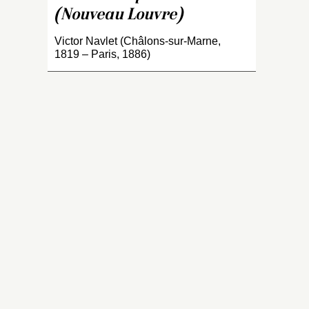
à 
(Nouveau Louvre)
la
On
Victor Navlet (Châlons-sur-Marne,
Pa
1819 – Paris, 1886)
po
le
te
Il
pe
re
c
F
de
a