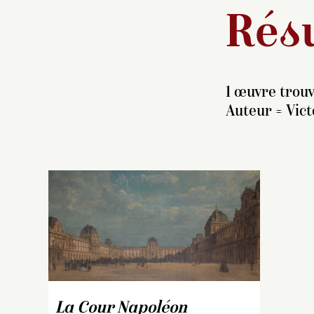
Résu
1 œuvre trouv
Auteur =
Vict
C
(v
N
p
c
La Cour Napoléon