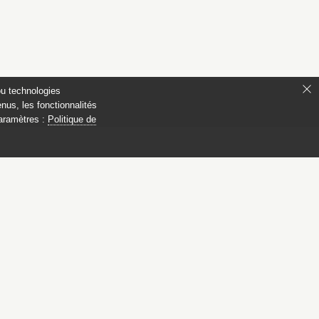
ou technologies
nus, les fonctionnalités
paramètres :
Politique de
 Compiègne