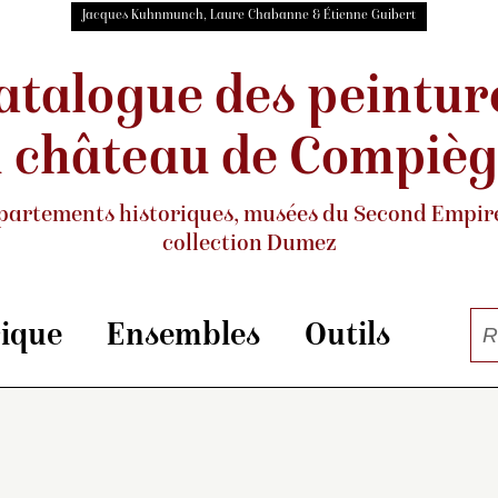
Jacques Kuhnmunch, Laure Chabanne & Étienne Guibert
atalogue des peintur
 château de Compiè
partements historiques, musées
du Second Empire
collection Dumez
rique
Ensembles
Outils