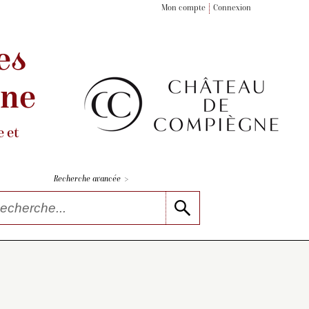
Mon compte
Connexion
es
gne
 et
>
Recherche avancée