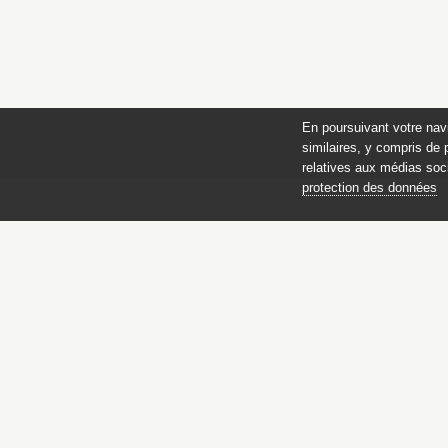
En poursuivant votre nav
similaires, y compris de 
relatives aux médias soci
protection des données
Catalogue