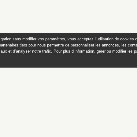
igation sans modifier vos paramètres, vous acceptez l’utilisation de cookies 
partenaires tiers pour nous permettre de personnaliser les annonces, les conte
aux et d’analyser notre trafic. Pour plus d’information, gérer ou modifier les 
 des peintures du château de
Appartements historiques, musées
du Second Empire et collection Dumez
Ce catalogue raisonné est publié avec
le soutien du ministère de la culture,
Direction générale des patrimoines,
sous-direction des collections