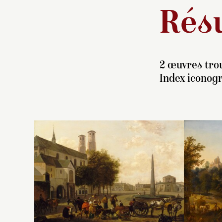
Résu
2 œuvres trou
Index iconog
At
à
s
ur
qu