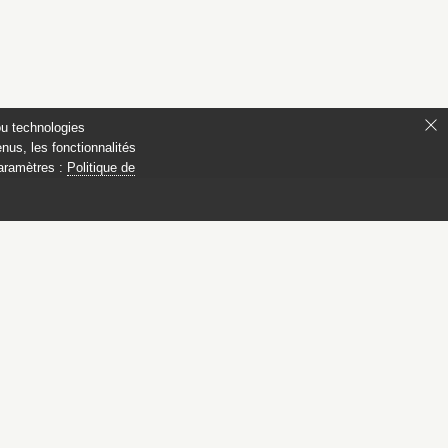
ou technologies
nus, les fonctionnalités
paramètres :
Politique de
 Compiègne