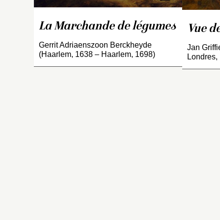
a
pl
di
La Marchande de légumes
Vue de
l’
Gerrit Adriaenszoon Berckheyde
Jan Griff
dr
(Haarlem, 1638 – Haarlem, 1698)
Londres,
B
l’
e
1