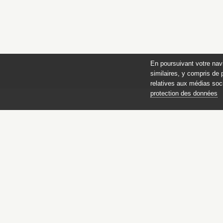
En poursuivant votre nav
similaires, y compris de 
relatives aux médias soci
protection des données
Catalogue