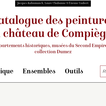
Jacques Kuhnmunch, Laure Chabanne & Étienne Guibert
atalogue des peintur
 château de Compiè
partements historiques, musées
du Second Empire
collection Dumez
rique
Ensembles
Outils