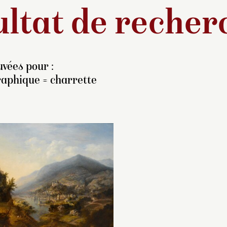
ltat de recher
vées pour :
raphique = charrette
tribuée avant restauration
Cet artiste a beau
 Jan van der Heyden,
voyagé et vit à Lo
pécialiste des paysages
1667 à 1696. C’est
bains, cette composition
d’ailleurs dans cette
e l’on peut dater des
qu’il meurt en 1718.