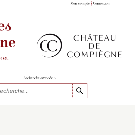
Mon compte
Connexion
es
gne
 et
>
Recherche avancée