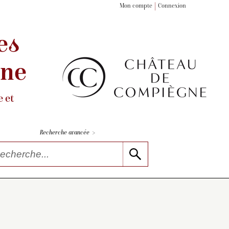
Mon compte
Connexion
es
gne
 et
>
Recherche avancée