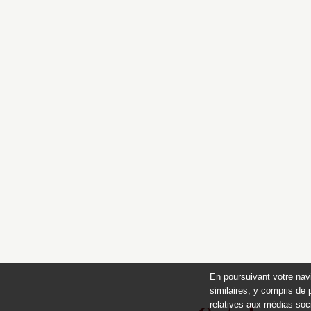
En poursuivant votre nav
similaires, y compris de 
relatives aux médias soci