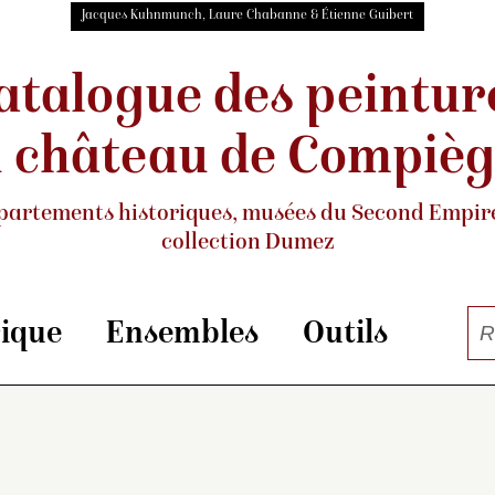
Jacques Kuhnmunch, Laure Chabanne & Étienne Guibert
atalogue des peintur
 château de Compiè
partements historiques, musées
du Second Empire
collection Dumez
rique
Ensembles
Outils