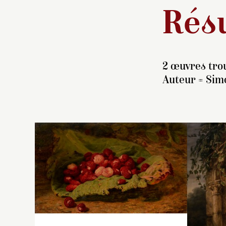
Résu
2 œuvres trou
Auteur =
Simo
Su
C