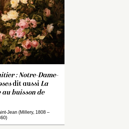
ateliers de Révoil p
figure et de Thirriat
classe de fleurs, sa
débute comme des
d’ornements d’égli
bannières chez Didi
à Lyon. Le peintre 
ses propres ailes 
Les premiers succ
font pas attendre :
suivante, le musée
itier : Notre-Dame-
Beaux-Arts de Lyo
acquiert au Salon u
oses
dit aussi
La
Fleurs et…
 au buisson de
nt-Jean (Millery, 1808 –
860)