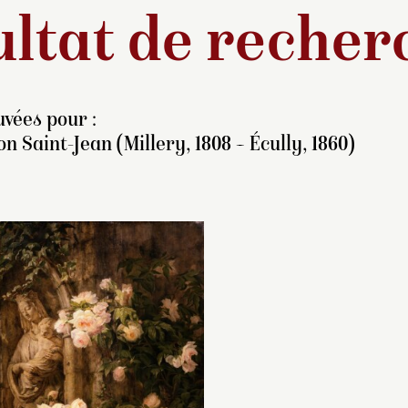
ltat de recher
vées pour :
n Saint-Jean (Millery, 1808 – Écully, 1860)
r Saint-Jean, voir
Simon Saint-Jean e
.38.3212
.
plus brillant représ
des Peintres de l’
l’école lyonnaise d
e
xix
siècle. Formé 