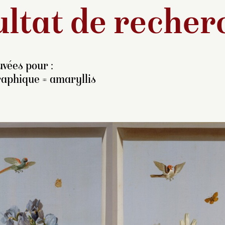
ltat de recher
vées pour :
raphique = amaryllis
ierre-Joseph Redouté,
Pierre-Joseph Red
urnommé le Raphaël des
surnommé le Raph
eurs, conduit une carrière
Fleurs, conduit une
ns l’esprit des Lumières.
dans l’esprit des L
utôt que de se destiner à
Plutôt que de se de