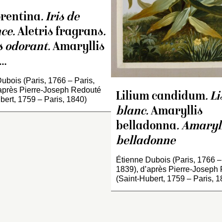
lorentina
. Iris de
nce.
Aletris fragrans
.
s odorant.
Amaryllis
a…
ubois (Paris, 1766 – Paris,
’après Pierre-Joseph Redouté
Lilium candidum
. Li
bert, 1759 – Paris, 1840)
blanc.
Amaryllis
belladonna
. Amaryl
belladonne
Étienne Dubois (Paris, 1766 –
1839), d’après Pierre-Joseph
(Saint-Hubert, 1759 – Paris, 1