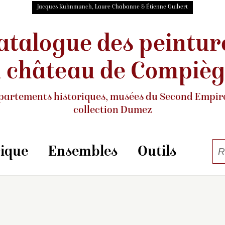
Jacques Kuhnmunch, Laure Chabanne & Étienne Guibert
atalogue des peintur
 château de Compiè
partements historiques, musées
du Second Empire
collection Dumez
rique
Ensembles
Outils