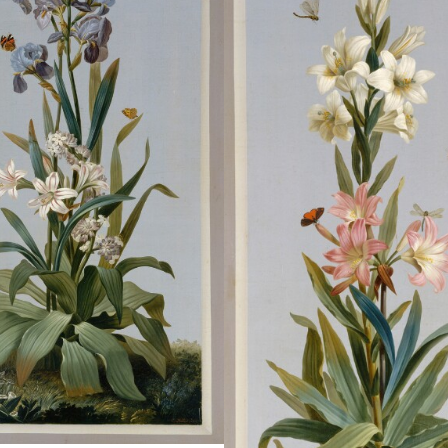
 peinture de fleurs, très en
la peinture de fleur
ogue à son époque, il se
vogue à son époque
urne vers la botanique
tourne vers la bot
’il étudie au Jardin du
qu’il étudie au Jard
i, grâce à l’amitié d’un
Roi, grâce à l’amiti
es professeurs, René-
des professeurs, 
ouis Desfontaines (1750-
Louis Desfontaines
833), qui apprécie son
1833), qui appréci
ns de l’observation et la
sens de l’observati
gueur de ses dessins.
rigueur de ses des
ommé dessinateur et
Nommé dessinateu
intre de Marie-Antoinette
peintre de Marie-An
 1788, il devient le peintre
en 1788, il devient 
ficiel de…
officiel de…