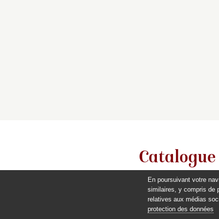
Catalogue
En poursuivant votre nav
similaires, y compris de 
relatives aux médias soci
protection des données