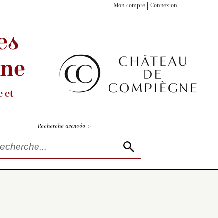
Mon compte
Connexion
es
gne
 et
>
Recherche avancée