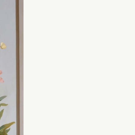
s, très en
la peinture de fleurs, très en
, il se
vogue à son époque, il se
anique
tourne vers la botanique
in du
qu’il étudie au Jardin du
é d’un
Roi, grâce à l’amitié d’un
René-
des professeurs, René-
 (1750-
Louis Desfontaines (1750-
e son
1833), qui apprécie son
on et la
sens de l’observation et la
sins.
rigueur de ses dessins.
r et
Nommé dessinateur et
toinette
peintre de Marie-Antoinette
le peintre
en 1788, il devient le peintre
officiel de…