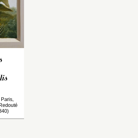
s
lis
 Paris,
 Redouté
840)