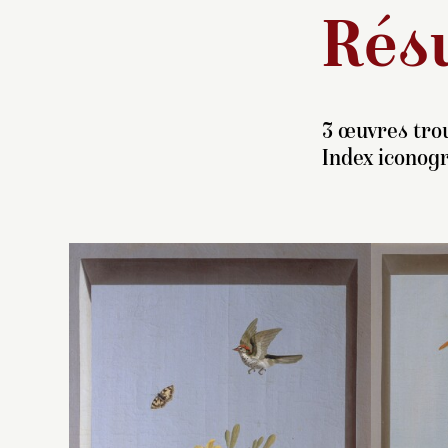
Résu
3 œuvres trou
Index iconog
P
s
Fl
da
Pl