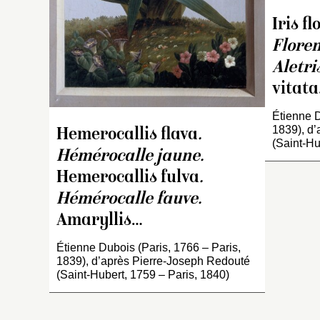
Iris f
Flore
Aletri
vitat
Étienne D
1839), d
Hemerocallis flava
.
(Saint-Hu
Hémérocalle jaune.
Hemerocallis fulva
.
Hémérocalle fauve.
Amaryllis…
Étienne Dubois (Paris, 1766 – Paris,
1839), d’après Pierre-Joseph Redouté
(Saint-Hubert, 1759 – Paris, 1840)