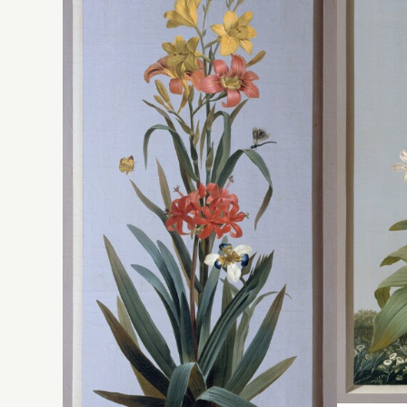
la
v
to
qu
Ro
d
L
1
se
ri
N
pe
en
of