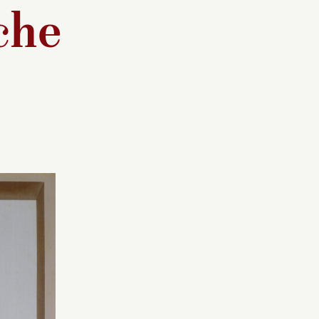
che
outé,
Pierre-Joseph Redouté,
aël des
surnommé le Raphaël des
 carrière
Fleurs, conduit une carrière
umières.
dans l’esprit des Lumières.
stiner à
Plutôt que de se destiner à