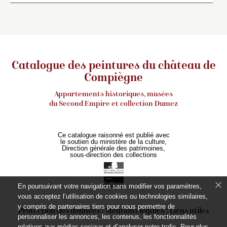
Catalogue des peintures du château de
Compiègne
Appartements historiques, musées
du Second Empire et collection Dumez
Ce catalogue raisonné est publié avec
le soutien du ministère de la culture,
Direction générale des patrimoines,
sous-direction des collections
En poursuivant votre navigation sans modifier vos paramètres,
vous acceptez l’utilisation de cookies ou technologies similaires,
y compris de partenaires tiers pour nous permettre de
Protection des données
Mentions légales
Liens utiles
personnaliser les annonces, les contenus, les fonctionnalités
relatives aux médias sociaux et d’analyser notre trafic. Pour plus