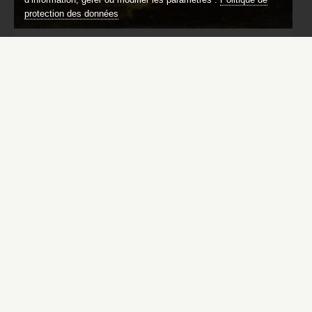
protection des données
Mare au clair de lune
Narcisse Diaz de la Peña (Bordeaux, 1807 – Menton,
1876)
Catalogue des peintures du château de
Compiègne