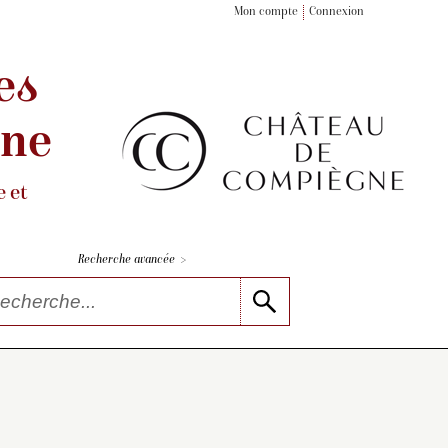
Mon compte
Connexion
es
gne
 et
>
Recherche avancée