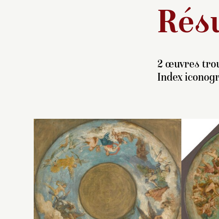
Résu
2 œuvres trou
Index iconog
E
dé
C
th
qu