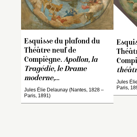
l
Lo
Lo
L
A
ar
Esquisse du plafond du
Esqui
ch
Théâtre neuf de
Théât
18
D
Compiègne.
Apollon, la
Compi
de
Tragédie, le Drame
théâtr
s
moderne,
…
p
Jules Éli
so
Paris, 18
Jules Élie Delaunay (Nantes, 1828 –
d
Paris, 1891)