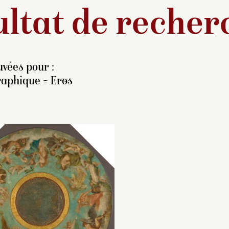
ltat de recher
vées pour :
raphique = Eros
n 1866, Napoléon III
En 1866, Napoléon 
cida de construire à
décida de construi
ompiègne un nouveau
Compiègne un no
éâtre de cour, plus grand
théâtre de cour, pl
e celui édifié en 1832 à
que celui édifié en