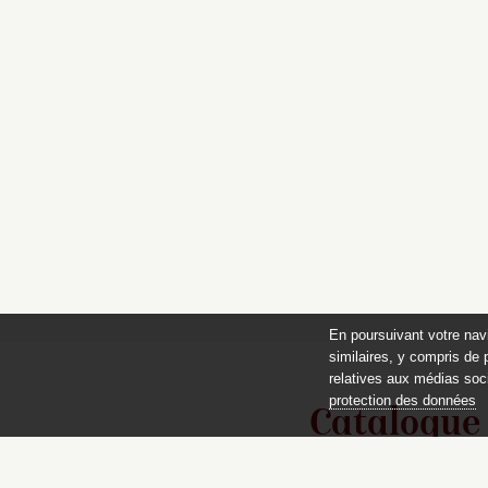
En poursuivant votre nav
similaires, y compris de 
relatives aux médias soci
protection des données
Catalogue