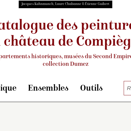
Jacques Kuhnmunch, Laure Chabanne & Étienne Guibert
atalogue des peintur
 château de Compiè
partements historiques, musées
du Second Empire
collection Dumez
rique
Ensembles
Outils