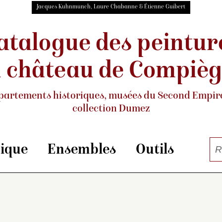
Jacques Kuhnmunch, Laure Chabanne & Étienne Guibert
atalogue des peintur
 château de Compiè
partements historiques, musées
du Second Empire
collection Dumez
rique
Ensembles
Outils