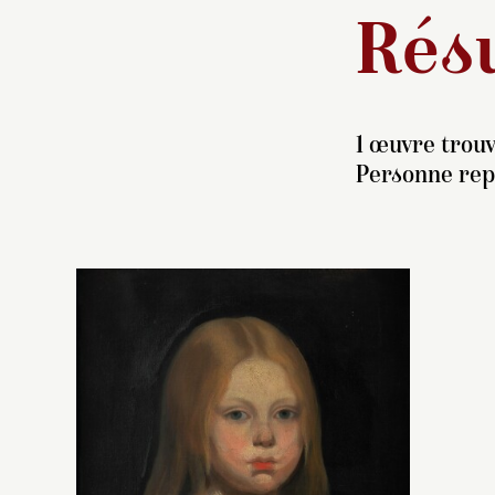
Résu
1 œuvre trouv
Personne repr
S
es
B
é
Hu