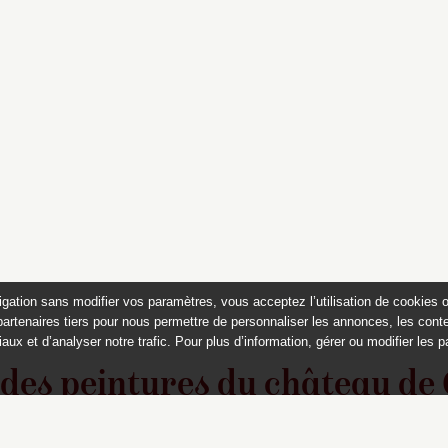
igation sans modifier vos paramètres, vous acceptez l’utilisation de cookies 
partenaires tiers pour nous permettre de personnaliser les annonces, les conte
aux et d’analyser notre trafic. Pour plus d’information, gérer ou modifier les 
 des peintures du château de
Appartements historiques, musées
du Second Empire et collection Dumez