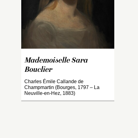
L
ép
Al
(1
un
19
sc
B
C
Mademoiselle Sara
Bouclier
Charles Émile Callande de
Champmartin (Bourges, 1797 – La
Neuville-en-Hez, 1883)