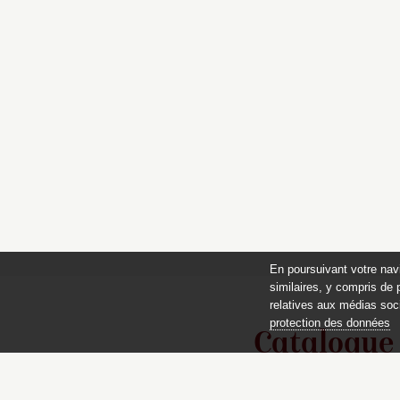
En poursuivant votre nav
similaires, y compris de 
relatives aux médias soci
protection des données
Catalogue