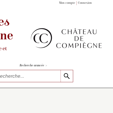
Mon compte
Connexion
es
gne
 et
>
Recherche avancée