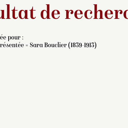
ltat de recher
ée pour :
ésentée = Sara Bouclier (1839-1913)
ara Bouclier (1839-1913)
t la fille de Cornélie
ouclier (1811-1876),
pouse du notaire de Victor
go et amie de l’écrivain.