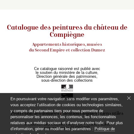
Catalogue des peintures du château de
Compiègne
Appartements historiques, musées
du Second Empire et collection Dumez
Ce catalogue raisonné est publié avec
le soutien du ministère de la culture,
Direction générale des patrimoines,
sous-direction des collections
En poursuivant votre navigation sans modifier vos paramètres,
vous acceptez l’utilisation de cookies ou technologies similaires,
y compris de partenaires tiers pour nous permettre de
Protection des données
Mentions légales
Liens utiles
personnaliser les annonces, les contenus, les fonctionnalités
relatives aux médias sociaux et d’analyser notre trafic. Pour plus
© Réunion des musées nationaux - Grand Palais,
mis en ligne le 01/09/2020
d’information, gérer ou modifier les paramètres :
Politique de