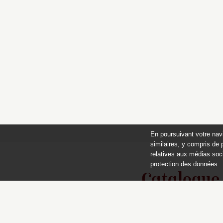
En poursuivant votre nav
similaires, y compris de 
relatives aux médias soci
protection des données
Catalogue