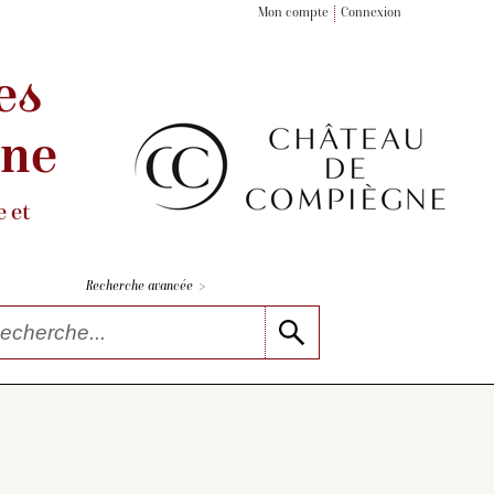
Mon compte
Connexion
es
gne
 et
>
Recherche avancée