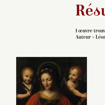
Résu
1 œuvre trouv
Auteur =
Léon
C
su
17
pr
t