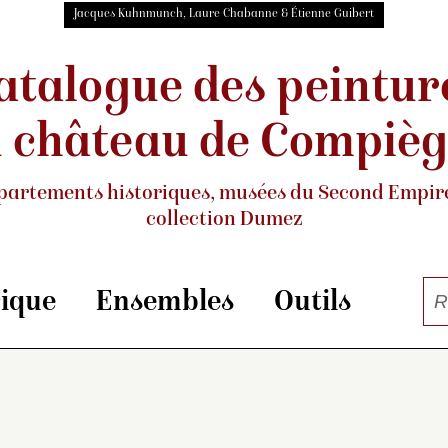
Jacques Kuhnmunch, Laure Chabanne & Étienne Guibert
atalogue des peintur
 château de Compiè
partements historiques, musées
du Second Empire
collection Dumez
rique
Ensembles
Outils