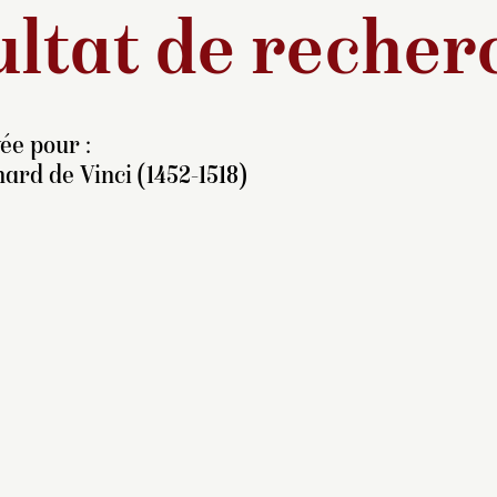
ltat de recher
ée pour :
ard de Vinci (1452-1518)
e tableau a été transposé
r toile par Hacquin en
77. La version la plus
oche de l’original se
rouve au musée de