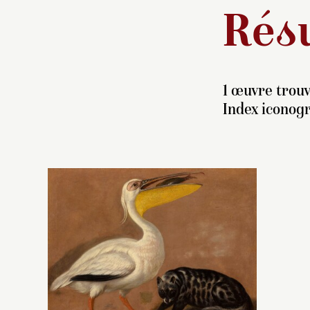
Résu
1 œuvre trouv
Index iconogr
La
ca
e
fu
le