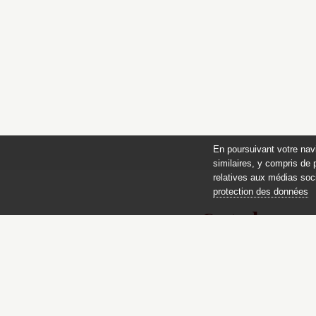
En poursuivant votre nav
similaires, y compris de 
relatives aux médias soci
protection des données
Catalogue