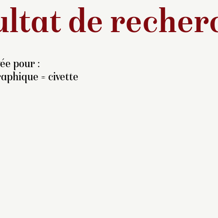
ltat de recher
ée pour :
aphique = civette
 civette est un animal
rnassier vivant en Afrique
t aux Indes ; un spécimen
t rapporté en France par
 capitaine de vaisseau