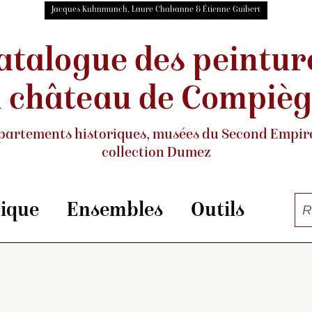
Jacques Kuhnmunch, Laure Chabanne & Étienne Guibert
atalogue des peintur
 château de Compiè
partements historiques, musées
du Second Empire
collection Dumez
rique
Ensembles
Outils