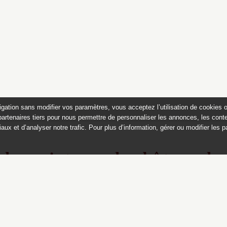
igation sans modifier vos paramètres, vous acceptez l’utilisation de cookies 
partenaires tiers pour nous permettre de personnaliser les annonces, les conte
aux et d’analyser notre trafic. Pour plus d’information, gérer ou modifier les 
 des peintures du château de
Appartements historiques, musées
du Second Empire et collection Dumez
Ce catalogue raisonné est publié avec