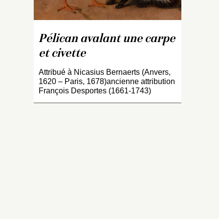
d’
an
pe
p
Pélican avalant une carpe
P
et civette
au
à
Attribué à Nicasius Bernaerts (Anvers,
c
1620 – Paris, 1678)ancienne attribution
François Desportes (1661-1743)
m
L
O
C
m
C