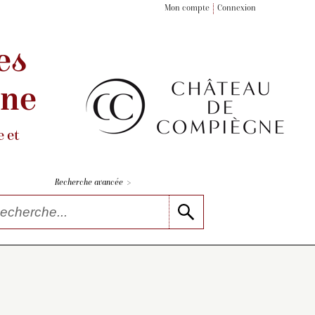
Mon compte
Connexion
es
gne
 et
>
Recherche avancée