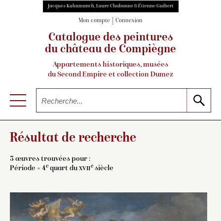
Jacques Kuhnmunch, Laure Chabanne & Étienne Guibert
Mon compte
Connexion
Catalogue des peintures
du château de Compiègne
Appartements historiques, musées
du Second Empire et collection Dumez
Résultat de recherche
3 œuvres trouvées pour :
e
e
Période = 4
quart du
xvii
siècle