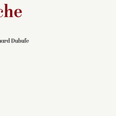
che
uard Dubufe