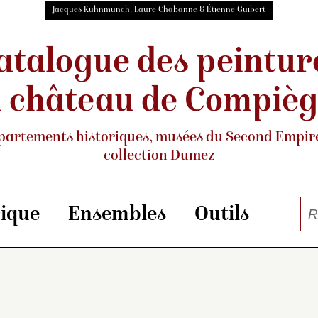
Jacques Kuhnmunch, Laure Chabanne & Étienne Guibert
atalogue des peintur
 château de Compiè
partements historiques, musées
du Second Empire
collection Dumez
rique
Ensembles
Outils