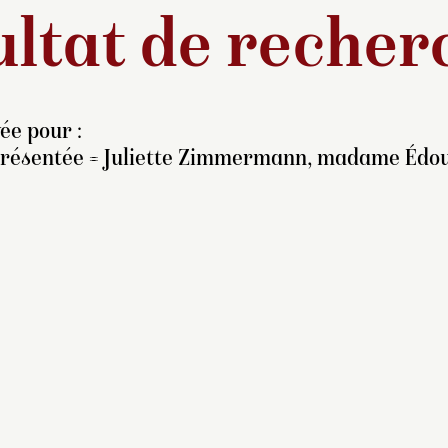
ltat de recher
ée pour :
présentée = Juliette Zimmermann, madame Édo
e peintre Édouard Dubufe
pouse en 1842 Juliette
immermann, fille du
aniste Pierre