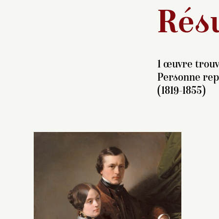
Résu
1 œuvre trouv
Personne re
(1819-1855)
L
é
Z
pi