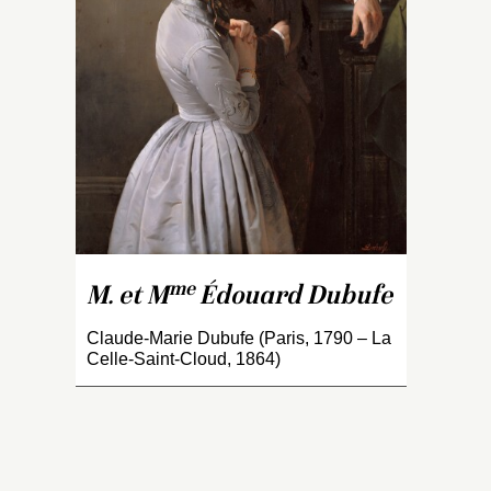
Z
É
co
s
p
Co
e
p
B
qu
G
f
me
M. et M
Édouard Dubufe
D
le
Claude-Marie Dubufe (Paris, 1790 – La
Celle-Saint-Cloud, 1864)
c
(