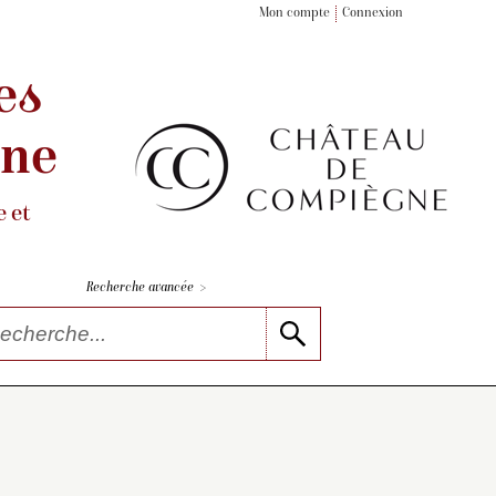
Mon compte
Connexion
es
gne
 et
>
Recherche avancée