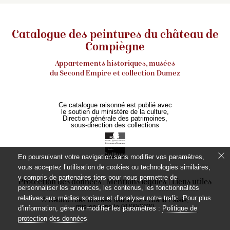
Catalogue des peintures du château de
Compiègne
Appartements historiques, musées
du Second Empire et collection Dumez
Ce catalogue raisonné est publié avec
le soutien du ministère de la culture,
Direction générale des patrimoines,
sous-direction des collections
En poursuivant votre navigation sans modifier vos paramètres,
vous acceptez l’utilisation de cookies ou technologies similaires,
y compris de partenaires tiers pour nous permettre de
Protection des données
Mentions légales
Liens utiles
personnaliser les annonces, les contenus, les fonctionnalités
relatives aux médias sociaux et d’analyser notre trafic. Pour plus
© Réunion des musées nationaux - Grand Palais,
mis en ligne le 01/09/2020
d’information, gérer ou modifier les paramètres :
Politique de
protection des données