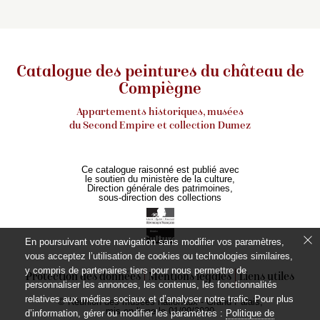
Catalogue des peintures du château de
Compiègne
Appartements historiques, musées
du Second Empire et collection Dumez
Ce catalogue raisonné est publié avec
le soutien du ministère de la culture,
Direction générale des patrimoines,
sous-direction des collections
En poursuivant votre navigation sans modifier vos paramètres,
vous acceptez l’utilisation de cookies ou technologies similaires,
y compris de partenaires tiers pour nous permettre de
Protection des données
Mentions légales
Liens utiles
personnaliser les annonces, les contenus, les fonctionnalités
relatives aux médias sociaux et d’analyser notre trafic. Pour plus
© Réunion des musées nationaux - Grand Palais,
mis en ligne le 01/09/2020
d’information, gérer ou modifier les paramètres :
Politique de