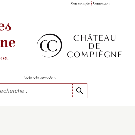
Mon compte
Connexion
es
gne
 et
>
Recherche avancée