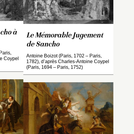
e.
national du château de
Compiègne (voir
INV. 3574
).
cho à
Le Mémorable Jugement
de Sancho
Paris,
Antoine Boizot (Paris, 1702 – Paris,
ne Coypel
1782), d’après Charles-Antoine Coypel
(Paris, 1694 – Paris, 1752)