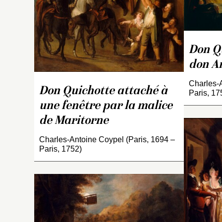
Lo
F
p.
Don Qu
don A
Charles-A
Don Quichotte attaché à
Paris, 17
une fenêtre par la malice
de Maritorne
Charles-Antoine Coypel (Paris, 1694 –
Paris, 1752)