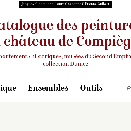
Jacques Kuhnmunch, Laure Chabanne & Étienne Guibert
atalogue des peintur
 château de Compiè
partements historiques, musées
du Second Empire
collection Dumez
rique
Ensembles
Outils