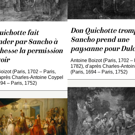
musée national du chât
national du châtea
de Compiègne (voir
Compiègne (voir
INV. 3578
INV. 3570
).
).
Don Quichotte trom
ichotte fait
Sancho prend une
der par Sancho à
paysanne pour Dulc
hesse la permission
voir
Antoine Boizot (Paris, 1702 – 
1782), d’après Charles-Antoi
oizot (Paris, 1702 – Paris,
(Paris, 1694 – Paris, 1752)
après Charles-Antoine Coypel
694 – Paris, 1752)
L’original peint par Coype
en 1727 est aujourd’hui 
localisé. Le château de
éplique ancienne
Compiègne conserve la
onservée au musée du