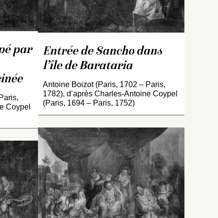
eau
u de
1722 ; autre copie au
musée national du château
de Compiègne (voir
INV. 3563
).
pé par
Entrée de Sancho dans
l’île de Barataria
inée
Antoine Boizot (Paris, 1702 – Paris,
1782), d’après Charles-Antoine Coypel
Paris,
(Paris, 1694 – Paris, 1752)
ne Coypel
l
non
Copie d’après l’original de
Charles-Antoine Coypel
conservé au musée