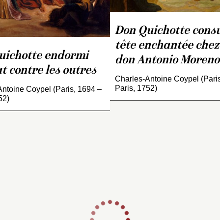
Don Quichotte consu
tête enchantée chez
uichotte endormi
don Antonio Moreno
 contre les outres
Charles-Antoine Coypel (Pari
Paris, 1752)
ntoine Coypel (Paris, 1694 –
52)