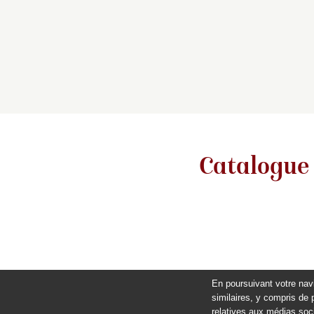
Catalogue
En poursuivant votre nav
similaires, y compris de 
relatives aux médias soci