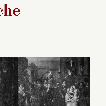
che
peint par
Copie d’après le carton
e
oypel
original (aujourd’hui perdu)
22
e des
de Charles-Antoine Coypel
et
peint pour la manufacture
e
des Gobelins entre 1720 et