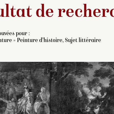
ltat de recher
ouvées pour :
ture = Peinture d’histoire, Sujet littéraire
Copie d’après l’original
Copie de l’original 
peint par Charles-Antoin
Charles-Antoine C
Coypel entre 1720 et 17
pour la manufactur
pour la manufacture des
Gobelins en 1716 
Gobelins, conservé au
conservé au musé