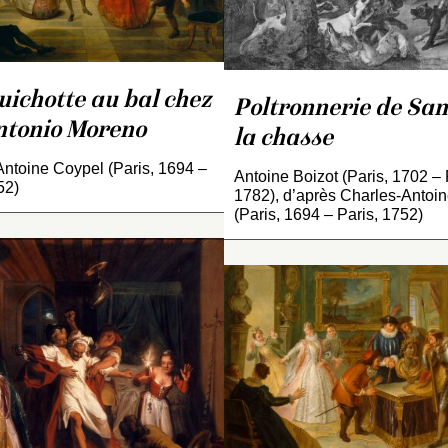
tapisserie correspondant
uvre (INV. 3561 ;
oucart-Walter 1986,
 172, repr.)
ichotte au bal chez
Poltronnerie de San
ntonio Moreno
la chasse
ntoine Coypel (Paris, 1694 –
Antoine Boizot (Paris, 1702 – 
52)
1782), d’après Charles-Antoi
(Paris, 1694 – Paris, 1752)