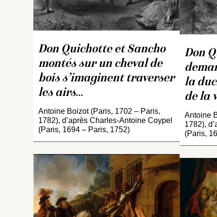
Don Quichotte et Sancho
Don Qu
montés sur un cheval de
deman
bois s’imaginent traverser
la duc
les airs
…
de la 
Antoine Boizot (Paris, 1702 – Paris,
Antoine B
1782), d’après Charles-Antoine Coypel
1782), d’
(Paris, 1694 – Paris, 1752)
(Paris, 1
R
c