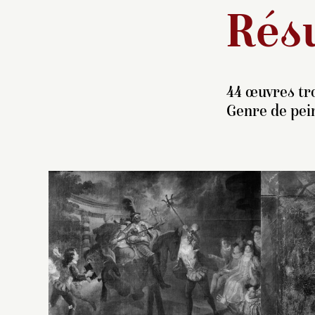
Résu
44 œuvres tr
Genre de pein