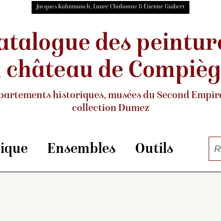
Jacques Kuhnmunch, Laure Chabanne & Étienne Guibert
atalogue des peintur
 château de Compiè
partements historiques, musées
du Second Empire
collection Dumez
rique
Ensembles
Outils