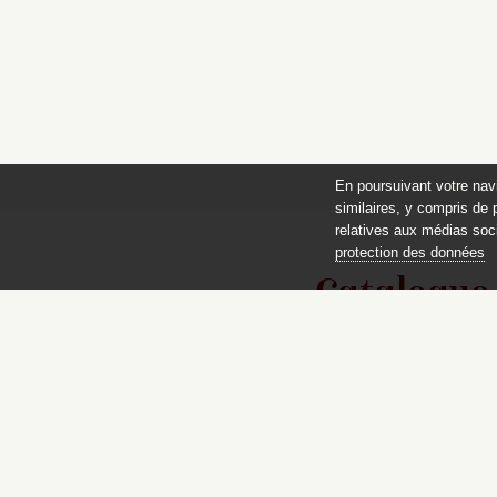
En poursuivant votre nav
similaires, y compris de 
relatives aux médias soci
protection des données
Catalogue