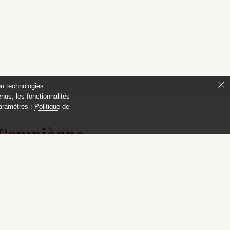
ou technologies
nus, les fonctionnalités
paramètres :
Politique de
 Compiègne