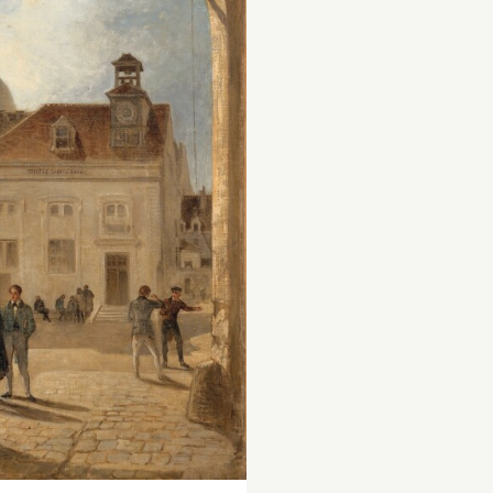
propriété acquise 
écor résume sa vie et sa
par Eugène Scribe
rrière à travers les lieux
1861), l’un des aut
ui marquèrent son…
dramatiques les pl
célèbres et les plu
de son temps. La
commande en fut 
Jules Héreau à la f
1857, alors que Scr
Les six panneaux
âgé de plus de soi
proviennent de la salle à
ans et se voyait co
manger du château de
par la jeune généra
Séricourt situé près de L
décor résume sa vi
Ferté-sous-Jouarre,
carrière à travers l
propriété acquise en 18
qui marquèrent s
par Eugène Scribe (1791
1861), l’un des auteurs
dramatiques les plus
célèbres et les plus joué
de son temps. La