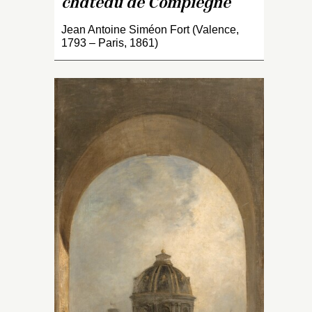
château de Compiègne
en 1835
 (1791-
Jean Antoine Siméon Fort (Valence,
eurs
1793 – Paris, 1861)
us
s joués
passée à
in de
ibe était
xante
ntesté
tion. Ce
a
e et sa
es lieux
35
on…
-
s