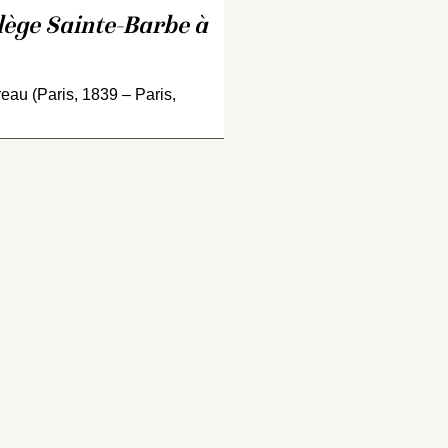
commande en fut passé
lège Sainte-Barbe à
Jules Héreau à la fin de
1857, alors que Scribe ét
âgé de plus de soixante
eau (Paris, 1839 – Paris,
ans et se voyait contesté
par la jeune génération.
décor résume sa vie et s
carrière à travers les lieu
qui marquèrent son…