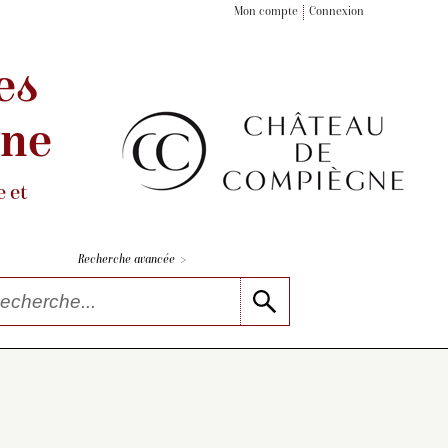
Mon compte
Connexion
es
gne
 et
>
Recherche avancée