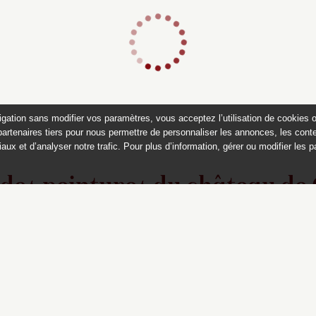
igation sans modifier vos paramètres, vous acceptez l’utilisation de cookies 
partenaires tiers pour nous permettre de personnaliser les annonces, les conte
aux et d’analyser notre trafic. Pour plus d’information, gérer ou modifier les 
 des peintures du château de
Appartements historiques, musées
du Second Empire et collection Dumez
Ce catalogue raisonné est publié avec
le soutien du ministère de la culture,
Direction générale des patrimoines,
sous-direction des collections