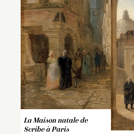
d
ca
q
La Maison natale de
Scribe à Paris