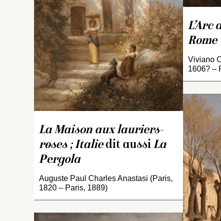
c
pa
L’Arc 
F
a
Rome
B
é
Viviano 
1606? – 
l’
sé
re
18
R
1
La Maison aux lauriers-
a
roses ; Italie
dit aussi
La
d
Pergola
l
Auguste Paul Charles Anastasi (Paris,
1820 – Paris, 1889)