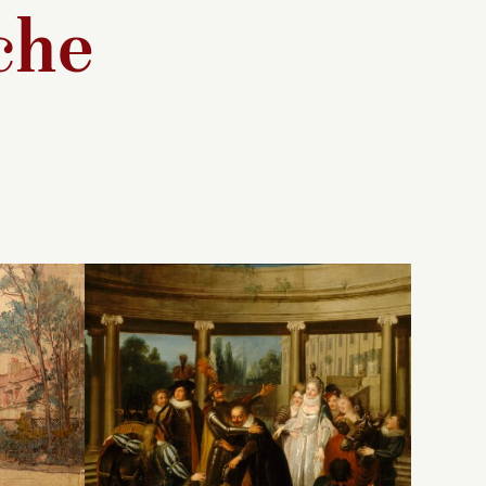
che
e
stique de
Ce manoir du
xviii
siècle fut
 connue,
la résidence de Couture de
testée à
1869 à sa mort. Il avait
1647,
installé son atelier dans les
é de
communs.