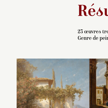
Résu
23 œuvres tr
Genre de pei
Fi
d
Pa
l’
de