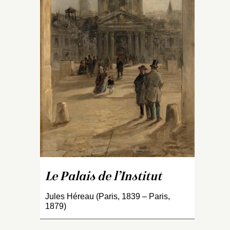
e à
ait
 Ce
a
x
Le Palais de l’Institut
Jules Héreau (Paris, 1839 – Paris,
1879)