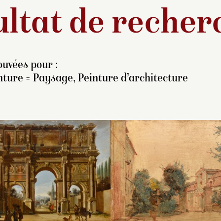
ltat de recher
ouvées pour :
nture = Paysage, Peinture d’architecture
ls d’un artiste peintre
Si la formation arti
’origine grecque, Auguste
ce peintre est mal
ul Charles Anastasi fut
sa présence est at
élève de Paul Delaroche et
Naples de 1634 à 
 Camille Corot. Il
ville qu’il est oblig