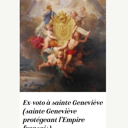
c
xi
pa
e
m
Na
I
p
d
d
(
G
18
d
H
s’
Ex-voto à sainte Geneviève
G
(sainte Geneviève
protégeant l’Empire