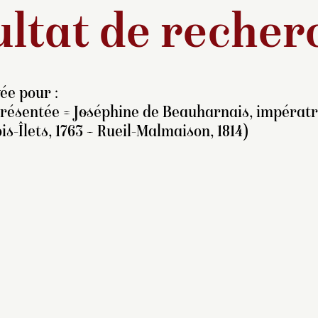
ltat de recher
ée pour :
résentée = Joséphine de Beauharnais, impératr
is-Îlets, 1763 – Rueil-Malmaison, 1814)
iconographie de sainte
eneviève connaît un
sor prodigieux lié au
nouveau de la foi et du