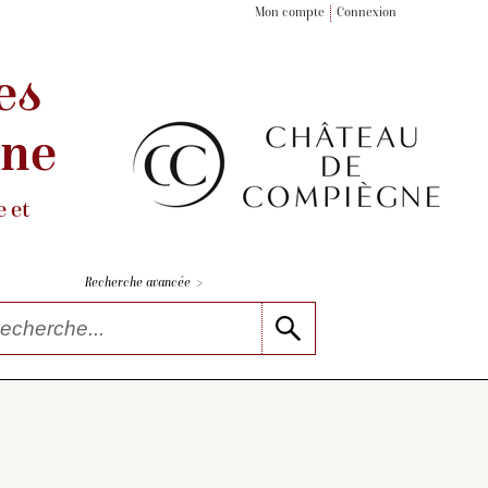
Mon compte
Connexion
es
gne
 et
>
Recherche avancée