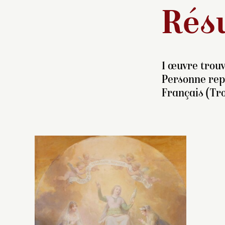
Résu
1 œuvre trouv
Personne rep
Français (Tro
L’
G
es
re