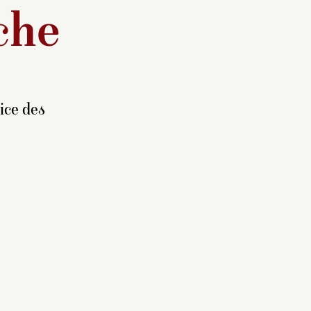
che
ice des