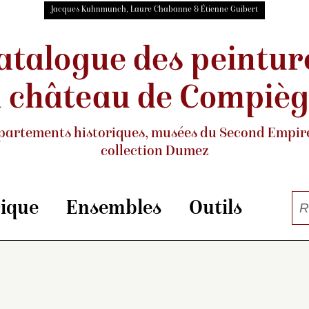
Jacques Kuhnmunch, Laure Chabanne & Étienne Guibert
atalogue des peintur
 château de Compiè
partements historiques, musées
du Second Empire
collection Dumez
rique
Ensembles
Outils