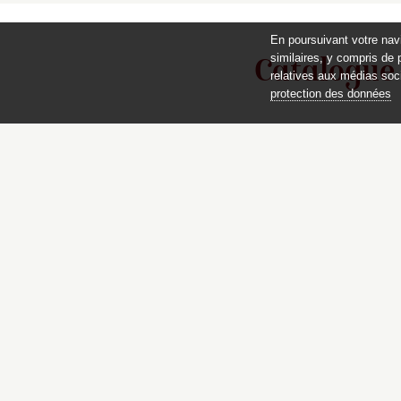
En poursuivant votre nav
similaires, y compris de 
Catalogue
relatives aux médias soci
protection des données