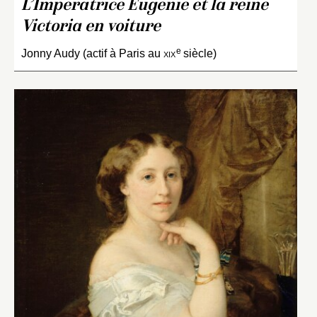
L’Impératrice Eugénie et la reine
Victoria en voiture
e
Jonny Audy (actif à Paris au
xix
siècle)