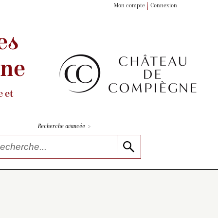
Mon compte
Connexion
es
gne
 et
>
Recherche avancée