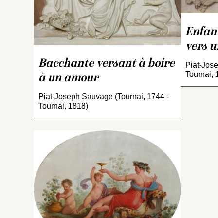
s
t
c
Enfant
D
vers 
e
xv
Bacchante versant à boire
Piat-Jose
ta
Tournai, 
à un amour
d
p
Piat-Joseph Sauvage (Tournai, 1744 -
si
Tournai, 1818)
À 
S
d
d