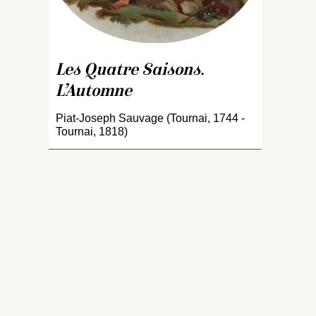
r
ce
r
pe
Les Quatre Saisons.
l
es
L’Automne
d
s
Piat-Joseph Sauvage (Tournai, 1744 -
Tournai, 1818)
r
ai
l’
qu
sy
d