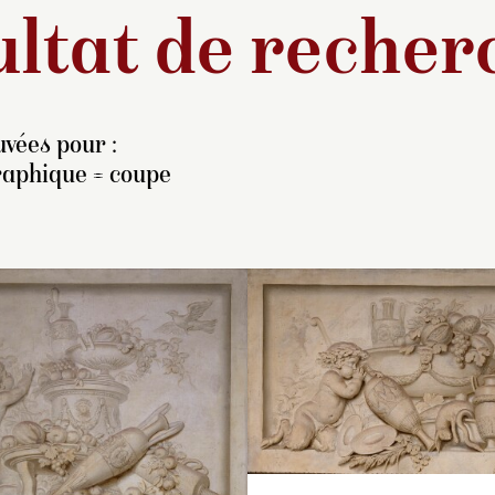
ltat de recher
vées pour :
raphique = coupe
tte toile et la
Nymphe
isant danser un satyre
oir
C.2004.007
), « des
jets pris dans l’histoire
’Herculanum », sont les