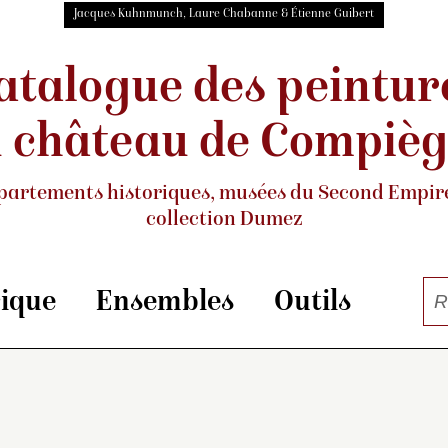
Jacques Kuhnmunch, Laure Chabanne & Étienne Guibert
atalogue des peintur
 château de Compiè
partements historiques, musées
du Second Empire
collection Dumez
rique
Ensembles
Outils