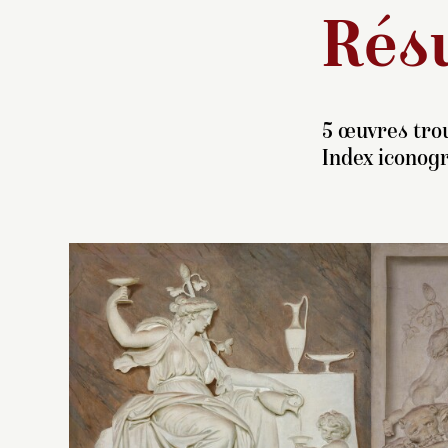
Résu
5 œuvres trou
Index iconog
Ce
fa
(v
su
d