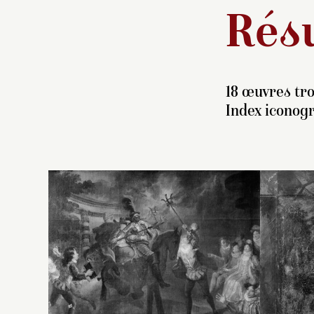
Résu
18 œuvres tro
Index iconog