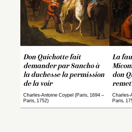
ta
Bo
Don Quichotte fait
La fau
demander par Sancho à
Micomi
la duchesse la permission
don Qu
de la voir
remett
Charles-Antoine Coypel (Paris, 1694 –
Charles-A
Paris, 1752)
Paris, 17