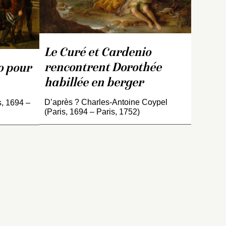
ns
e
vé
Le Curé et Cardenio
rencontrent Dorothée
o pour
habillée en berger
D’après ? Charles-Antoine Coypel
s, 1694 –
(Paris, 1694 – Paris, 1752)