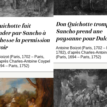
musée national du chât
national du châtea
de Compiègne (voir
Compiègne (voir
INV. 3578
INV. 3570
).
).
Don Quichotte trom
ichotte fait
Sancho prend une
der par Sancho à
paysanne pour Dulc
hesse la permission
voir
Antoine Boizot (Paris, 1702 – 
1782), d’après Charles-Antoi
oizot (Paris, 1702 – Paris,
(Paris, 1694 – Paris, 1752)
après Charles-Antoine Coypel
694 – Paris, 1752)
L’original peint par Coype
en 1727 est aujourd’hui 
localisé. Le château de
e château de Compiègne
Sujet identique pei
Compiègne conserve la
onserve une copie de ce
Natoire en 1735-1