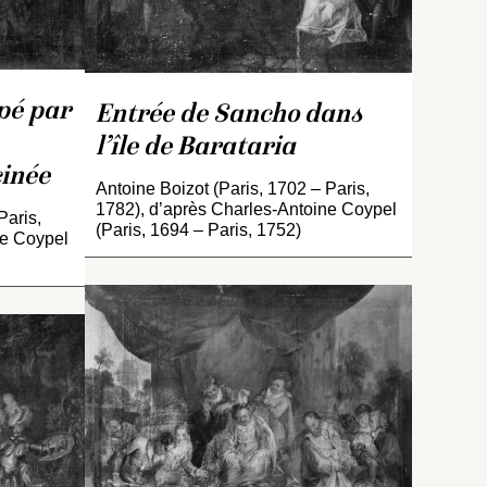
eau
u de
1722 ; autre copie au
musée national du château
de Compiègne (voir
INV. 3563
).
pé par
Entrée de Sancho dans
l’île de Barataria
inée
Antoine Boizot (Paris, 1702 – Paris,
1782), d’après Charles-Antoine Coypel
Paris,
(Paris, 1694 – Paris, 1752)
ne Coypel
l
non
Copie d’après l’original de
Charles-Antoine Coypel
nt par
conservé au musée
736