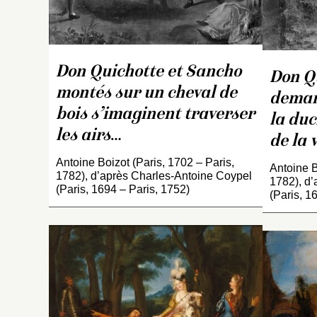
Don Quichotte et Sancho
Don Qu
montés sur un cheval de
deman
bois s’imaginent traverser
la duc
les airs
…
de la 
Antoine Boizot (Paris, 1702 – Paris,
Antoine B
1782), d’après Charles-Antoine Coypel
1782), d’
(Paris, 1694 – Paris, 1752)
(Paris, 1
L
c