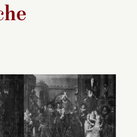
che
peint par
Copie d’après le carton
e
oypel
original (aujourd’hui perdu)
22
e des
de Charles-Antoine Coypel
et
peint pour la manufacture
e
des Gobelins entre 1720 et