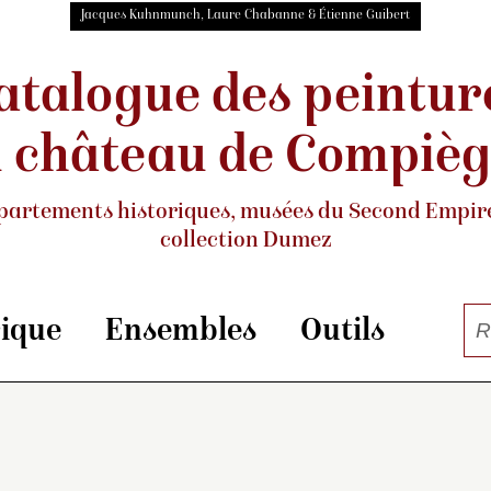
Jacques Kuhnmunch, Laure Chabanne & Étienne Guibert
atalogue des peintur
 château de Compiè
partements historiques, musées
du Second Empire
collection Dumez
rique
Ensembles
Outils