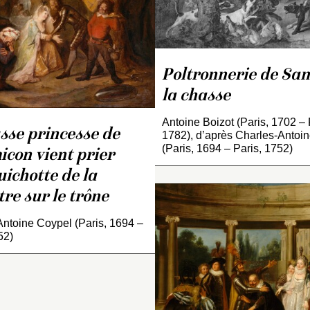
tapisserie correspondant
bleau réalisée par Antoine
conservé au musé
izot (voir
INV. 3571
)
national du châtea
Compiègne (voir
INV. 6866
).
Poltronnerie de San
la chasse
Antoine Boizot (Paris, 1702 – 
sse princesse de
1782), d’après Charles-Antoi
(Paris, 1694 – Paris, 1752)
con vient prier
ichotte de la
re sur le trône
ntoine Coypel (Paris, 1694 –
52)
Selon T. Lefrançois, ce
tableau serait une copie
exécutée par Maloire ;
l’original peint par Coype