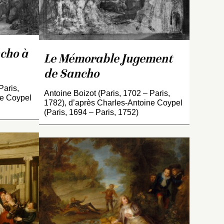
e.
national du château de
e
Compiègne (voir
u de
INV. 3574
).
cho à
Le Mémorable Jugement
de Sancho
Paris,
Antoine Boizot (Paris, 1702 – Paris,
ne Coypel
1782), d’après Charles-Antoine Coypel
(Paris, 1694 – Paris, 1752)
l