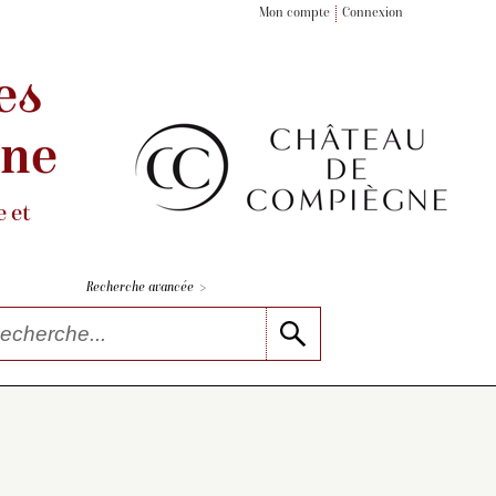
Mon compte
Connexion
es
gne
 et
>
Recherche avancée