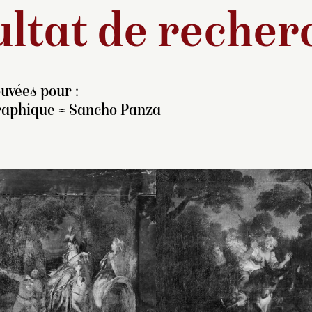
ltat de recher
uvées pour :
raphique = Sancho Panza
Copie d’après l’original
Copie de l’original 
peint par Charles-Antoin
Charles-Antoine C
Coypel entre 1720 et 17
pour la manufactur
pour la manufacture des
Gobelins en 1716 
Gobelins, conservé au
conservé au musé