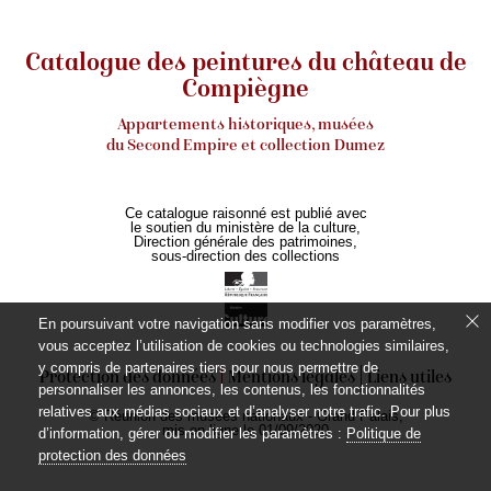
Catalogue des peintures du château de
Compiègne
Appartements historiques, musées
du Second Empire et collection Dumez
Ce catalogue raisonné est publié avec
le soutien du ministère de la culture,
Direction générale des patrimoines,
sous-direction des collections
En poursuivant votre navigation sans modifier vos paramètres,
vous acceptez l’utilisation de cookies ou technologies similaires,
y compris de partenaires tiers pour nous permettre de
Protection des données
Mentions légales
Liens utiles
personnaliser les annonces, les contenus, les fonctionnalités
relatives aux médias sociaux et d’analyser notre trafic. Pour plus
© Réunion des musées nationaux - Grand Palais,
mis en ligne le 01/09/2020
d’information, gérer ou modifier les paramètres :
Politique de
protection des données