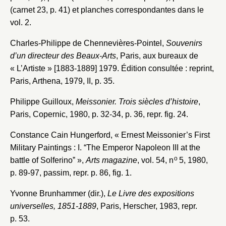
(carnet 23, p. 41) et planches correspondantes dans le
vol. 2.
Charles-Philippe de Chennevières-Pointel,
Souvenirs
d’un directeur des Beaux-Arts
, Paris, aux bureaux de
« L’Artiste » [1883-1889] 1979. Édition consultée : reprint,
Paris, Arthena, 1979, II, p. 35.
Philippe Guilloux,
Meissonier. Trois siècles d’histoire
,
Paris, Copernic, 1980, p. 32-34, p. 36, repr. fig. 24.
Constance Cain Hungerford, « Ernest Meissonier’s First
Military Paintings : I. “The Emperor Napoleon III at the
o
battle of Solferinoˮ »,
Arts magazine
, vol. 54, n
5, 1980,
p. 89-97, passim, repr. p. 86, fig. 1.
Yvonne Brunhammer (dir.),
Le Livre des expositions
universelles, 1851-1889
, Paris, Herscher, 1983, repr.
p. 53.