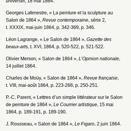
universel
, 18 mai 1864.
Georges Lafenestre, « La peinture et la sculpture au
Salon de 1864 »,
Revue contemporaine
, série 2,
t. XXXIX, mai-juin 1864, p. 342-369, p. 346.
Léon Lagrange, « Le Salon de 1864 »,
Gazette des
beaux-arts
, t. XVI, 1864, p. 520-522, p. 521-522.
Fermer
Olivier Merson, « Salon de 1864 »,
L’Opinion nationale
,
Fermer
Choix du dossier où ajouter la
14 juillet 1864.
notice
Connexion
Charles de Moüy, « Salon de 1864 »,
Revue française
,
t. VIII, mai-août 1864, p. 223-268, p. 250-251.
Nom du dossier
Courriel
P.-C. Parent, « Lettres d’un simple littérateur sur le Salon
de peinture de 1864 »,
Le Courrier artistique
, 15 mai
1864, p. 189-191, p. 189-190.
J. Rousseau, « Salon de 1864 »,
Le Figaro
, 2 juin 1864.
Mot de passe
Valider