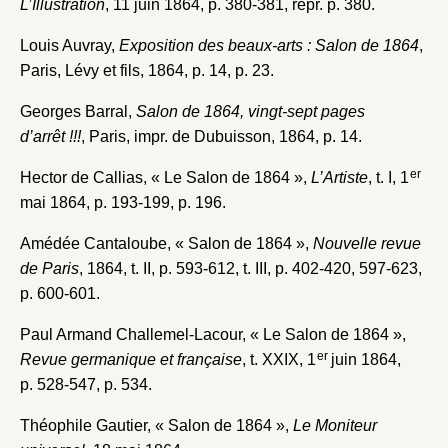
L’Illustration
, 11 juin 1864, p. 380-381, repr. p. 380.
Louis Auvray,
Exposition des beaux-arts : Salon de 1864
,
Paris, Lévy et fils, 1864, p. 14, p. 23.
Georges Barral,
Salon de 1864, vingt-sept pages
d’arrêt !!!
, Paris, impr. de Dubuisson, 1864, p. 14.
er
Hector de Callias, « Le Salon de 1864 »,
L’Artiste
, t. I, 1
mai 1864, p. 193-199, p. 196.
Amédée Cantaloube, « Salon de 1864 »,
Nouvelle revue
de Paris
, 1864, t. II, p. 593-612, t. III, p. 402-420, 597-623,
p. 600-601.
Paul Armand Challemel-Lacour, « Le Salon de 1864 »,
er
Revue germanique et française
, t. XXIX, 1
juin 1864,
p. 528-547, p. 534.
Théophile Gautier, « Salon de 1864 »,
Le Moniteur