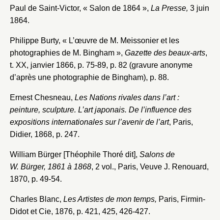
Paul de Saint-Victor, « Salon de 1864 »,
La Presse,
3 juin
1864.
Nouveau dossier
Philippe Burty, « L’œuvre de M. Meissonier et les
photographies de M. Bingham »,
Gazette des beaux-arts
,
Envoyer
t. XX, janvier 1866, p. 75-89, p. 82 (gravure anonyme
d’après une photographie de Bingham), p. 88.
Vous n'êtes pas encore inscrit ?
Créer un compte
Vous avez oublié votre mot de passe ?
Cliquez ici
Ernest Chesneau,
Les Nations rivales dans l’art :
Créer et ajouter
peinture, sculpture. L’art japonais. De l’influence des
expositions internationales sur l’avenir de l’art
, Paris,
Didier, 1868, p. 247.
William Bürger [Théophile Thoré dit],
Salons de
W. Bürger, 1861 à 1868
, 2 vol., Paris, Veuve J. Renouard,
1870, p. 49-54.
Charles Blanc,
Les Artistes de mon temps,
Paris, Firmin-
Didot et Cie, 1876, p. 421, 425, 426-427.