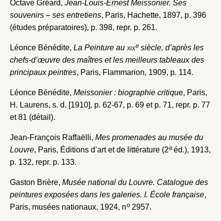
Octave Gréard,
Jean-Louis-Ernest Meissonier. Ses
souvenirs – ses entretiens
, Paris, Hachette, 1897, p. 396
(études préparatoires), p. 398, repr. p. 261.
e
Léonce Bénédite,
La Peinture au
xix
siècle, d’après les
chefs-d’œuvre des maîtres et les meilleurs tableaux des
principaux peintres
, Paris, Flammarion, 1909, p. 114.
Léonce Bénédite,
Meissonier : biographie critique
, Paris,
H. Laurens, s. d. [1910], p. 62-67, p. 69 et p. 71, repr. p. 77
et 81 (détail).
Jean-François Raffaëlli,
Mes promenades au musée du
e
Louvre
, Paris, Éditions d’art et de littérature (2
éd.), 1913,
p. 132, repr. p. 133.
Gaston Brière,
Musée national du Louvre. Catalogue des
peintures exposées dans les galeries. I. École française
,
o
Paris, musées nationaux, 1924, n
2957.