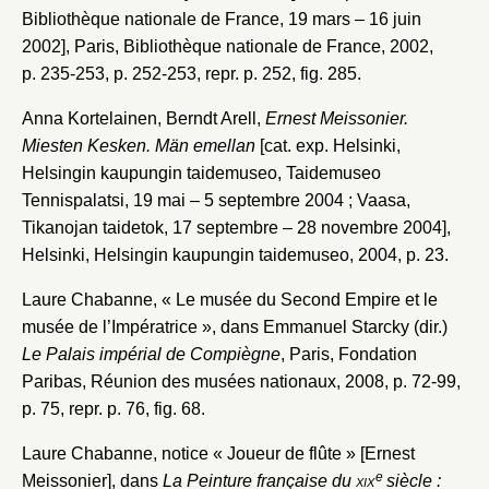
Bibliothèque nationale de France, 19 mars – 16 juin
2002], Paris, Bibliothèque nationale de France, 2002,
p. 235-253, p. 252-253, repr. p. 252, fig. 285.
Anna Kortelainen, Berndt Arell,
Ernest Meissonier.
Miesten Kesken. Män emellan
[cat. exp. Helsinki,
Helsingin kaupungin taidemuseo, Taidemuseo
Tennispalatsi, 19 mai – 5 septembre 2004 ; Vaasa,
Tikanojan taidetok, 17 septembre – 28 novembre 2004],
Helsinki, Helsingin kaupungin taidemuseo, 2004, p. 23.
Laure Chabanne, « Le musée du Second Empire et le
musée de l’Impératrice », dans Emmanuel Starcky (dir.)
Le Palais impérial de Compiègne
, Paris, Fondation
Paribas, Réunion des musées nationaux, 2008, p. 72-99,
p. 75, repr. p. 76, fig. 68.
Laure Chabanne, notice « Joueur de flûte » [Ernest
e
Meissonier], dans
La Peinture française du
xix
siècle :