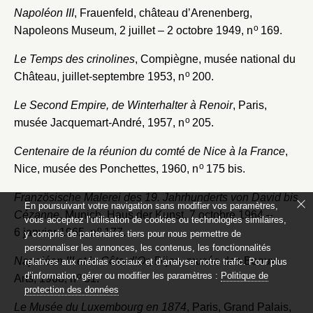
Napoléon III
, Frauenfeld, château d’Arenenberg,
o
Napoleons Museum, 2 juillet – 2 octobre 1949, n
169.
Le Temps des crinolines
, Compiègne, musée national du
o
Château, juillet-septembre 1953, n
200.
Le Second Empire, de Winterhalter à Renoir
, Paris,
o
musée Jacquemart-André, 1957, n
205.
Centenaire de la réunion du comté de Nice à la France
,
o
Nice, musée des Ponchettes, 1960, n
175 bis.
Französische Malerei des 19. Jahrhunderts von David bis
En poursuivant votre navigation sans modifier vos paramètres,
Cézanne
, Munich, Haus der Kunst, 7 octobre 1964 –
vous acceptez l’utilisation de cookies ou technologies similaires,
o
6 janvier 1965, n
177.
y compris de partenaires tiers pour nous permettre de
personnaliser les annonces, les contenus, les fonctionnalités
Napoléon III et la Côte-d’Or
, Dijon, musée des Beaux-
relatives aux médias sociaux et d’analyser notre trafic. Pour plus
d’information, gérer ou modifier les paramètres :
Politique de
o
Arts, 1968, n
31.
protection des données
Le Musée du Luxembourg en 1874
, Paris, Grand Palais,