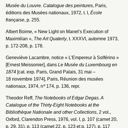
Musée du Louvre. Catalogue des peintures
, Paris,
éditions des Musées nationaux, 1972, t. I,
École
française
, p. 255.
Albert Boime, « New Light on Manet’s Execution of
Maximilian »,
The Art Quaterly
, t. XXXVI, automne 1973,
p. 172-208, p. 178.
Geneviève Lacambre, notice « L’Empereur à Solférino »
[Ernest Meissonier], dans
Le Musée du Luxembourg en
1874
[cat. exp. Paris, Grand Palais, 31 mai –
18 novembre 1974], Paris, Réunion des musées
o
nationaux, 1974, n
174, p. 136, repr.
Theodor Reff,
The Notebooks of Edgar Degas. A
Catalogue of the Thirty-Eight Notebooks at the
Bibliothèque Nationale and other Collections
, 2 vol.,
Oxford, Clarendon Press, 1976, vol. I, p. 107 (carnet 20,
p. 29, 31), p. 113 (carnet 22, p. 123 et p. 127), p. 117