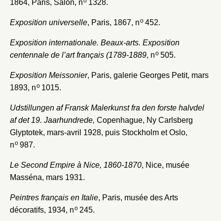
o
1864, Paris, Salon, n
1328.
o
Exposition universelle
, Paris, 1867, n
452.
Exposition internationale. Beaux-arts. Exposition
o
centennale de l’art français (1789-1889
, n
505.
Exposition Meissonier
, Paris, galerie Georges Petit, mars
o
1893, n
1015.
Udstillungen af Fransk Malerkunst fra den forste halvdel
af det 19. Jaarhundrede,
Copenhague, Ny Carlsberg
Glyptotek, mars-avril 1928, puis Stockholm et Oslo,
o
n
987.
Le Second Empire à Nice, 1860-1870
, Nice, musée
Masséna, mars 1931.
Peintres français en Italie
, Paris, musée des Arts
o
décoratifs, 1934, n
245.