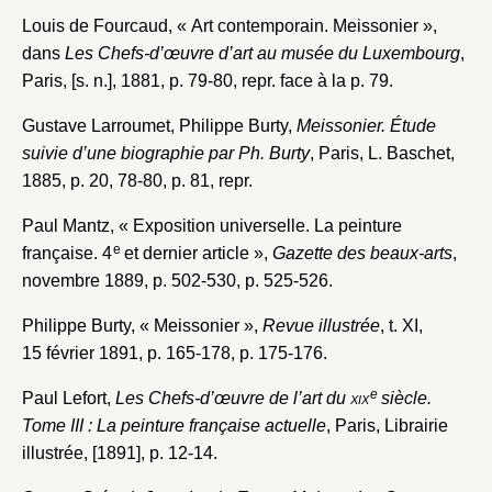
Louis de Fourcaud, « Art contemporain. Meissonier »,
dans
Les Chefs-d’œuvre d’art au musée du Luxembourg
,
Paris, [s. n.], 1881, p. 79-80, repr. face à la p. 79.
Gustave Larroumet, Philippe Burty,
Meissonier. Étude
suivie d’une biographie par Ph. Burty
, Paris, L. Baschet,
1885, p. 20, 78-80, p. 81, repr.
Paul Mantz, « Exposition universelle. La peinture
e
française. 4
et dernier article »,
Gazette des beaux-arts
,
novembre 1889, p. 502-530, p. 525-526.
Philippe Burty, « Meissonier »,
Revue illustrée
, t. XI,
15 février 1891, p. 165-178, p. 175-176.
e
Paul Lefort,
Les Chefs-d’œuvre de l’art du
xix
siècle.
Tome III : La peinture française actuelle
, Paris, Librairie
illustrée, [1891], p. 12-14.