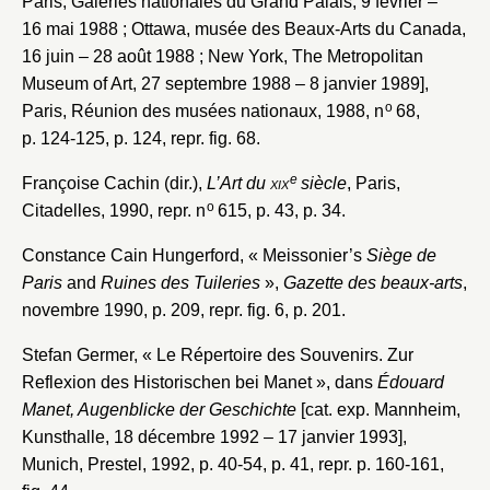
Paris, Galeries nationales du Grand Palais, 9 février –
16 mai 1988 ; Ottawa, musée des Beaux-Arts du Canada,
16 juin – 28 août 1988 ; New York, The Metropolitan
Museum of Art, 27 septembre 1988 – 8 janvier 1989],
o
Paris, Réunion des musées nationaux, 1988, n
68,
p. 124-125, p. 124, repr. fig. 68.
e
Françoise Cachin (dir.),
L’Art du
xix
siècle
, Paris,
o
Citadelles, 1990, repr. n
615, p. 43, p. 34.
Constance Cain Hungerford, « Meissonier’s
Siège de
Paris
and
Ruines des Tuileries
»,
Gazette des beaux-arts
,
novembre 1990, p. 209, repr. fig. 6, p. 201.
Stefan Germer, « Le Répertoire des Souvenirs. Zur
Reflexion des Historischen bei Manet », dans
Édouard
Manet, Augenblicke der Geschichte
[cat. exp. Mannheim,
Kunsthalle, 18 décembre 1992 – 17 janvier 1993],
Munich, Prestel, 1992, p. 40-54, p. 41, repr. p. 160-161,