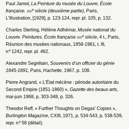
Paul Jamot,
La Peinture du musée du Louvre. École
e
française.
xix
siècle (deuxième partie)
, Paris,
L’Illustration, [1929], p. 123-124, repr. pl. 105, p. 132.
Charles Sterling, Hélène Adhémar,
Musée national du
e
Louvre. Peintures. École française
xix
siècle
, 4 t., Paris,
Réunion des musées nationaux, 1958-1961, t. III,
o
n
1242, repr. pl. 462.
Alexandre Segrétain,
Souvenirs d’un officier du génie
1845-1891
, Paris, Hachette, 1967, p. 108.
Pierre Angrand, « L’État mécène : période autoritaire du
Second Empire (1851-1860) »,
Gazette des beaux-arts
,
mai-juin 1968, p. 303-348, p. 326.
Theodor Reff, « Further Thoughts on Degas’ Copies »,
Burlington Magazine
, CXIII, 1971, p. 534-543, p. 538-539,
o
repr. n
58 (détail).