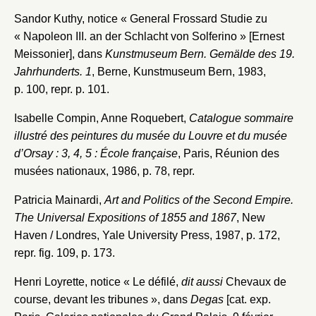
Sandor Kuthy, notice « General Frossard Studie zu
« Napoleon III. an der Schlacht von Solferino » [Ernest
Meissonier], dans
Kunstmuseum Bern. Gemälde des 19.
Jahrhunderts. 1
, Berne, Kunstmuseum Bern, 1983,
p. 100, repr. p. 101.
Isabelle Compin, Anne Roquebert,
Catalogue sommaire
illustré des peintures du musée du Louvre et du musée
d’Orsay : 3, 4, 5 : École française
, Paris, Réunion des
musées nationaux, 1986, p. 78, repr.
Patricia Mainardi,
Art and Politics of the Second Empire.
The Universal Expositions of 1855 and 1867
, New
Haven / Londres, Yale University Press, 1987, p. 172,
repr. fig. 109, p. 173.
Henri Loyrette, notice « Le défilé,
dit aussi
Chevaux de
course, devant les tribunes », dans
Degas
[cat. exp.