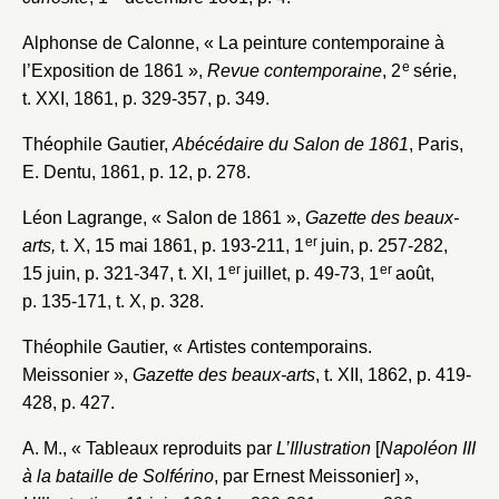
Alphonse de Calonne, « La peinture contemporaine à
e
l’Exposition de 1861 »,
Revue contemporaine
, 2
série,
t. XXI, 1861, p. 329-357, p. 349.
Théophile Gautier,
Abécédaire du Salon de 1861
, Paris,
E. Dentu, 1861, p. 12, p. 278.
Léon Lagrange, « Salon de 1861 »,
Gazette des beaux-
er
arts,
t. X, 15 mai 1861, p. 193-211, 1
juin, p. 257-282,
er
er
15 juin, p. 321-347, t. XI, 1
juillet, p. 49-73, 1
août,
p. 135-171, t. X, p. 328.
Théophile Gautier, « Artistes contemporains.
Meissonier »,
Gazette des beaux-arts
, t. XII, 1862, p. 419-
428, p. 427.
A. M., « Tableaux reproduits par
L’Illustration
[
Napoléon III
à la bataille de Solférino
, par Ernest Meissonier] »,