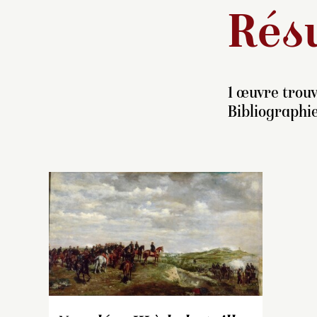
Résu
1 œuvre trouv
Bibliographie
E
l’
Ar
ba
o