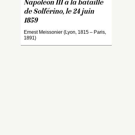
é
Napoléon III à la bataille
a
de Solférino, le 24 juin
Me
1859
e
le
Ernest Meissonier (Lyon, 1815 – Paris,
B
1891)
A
d
im
le
fi
ap
de
t