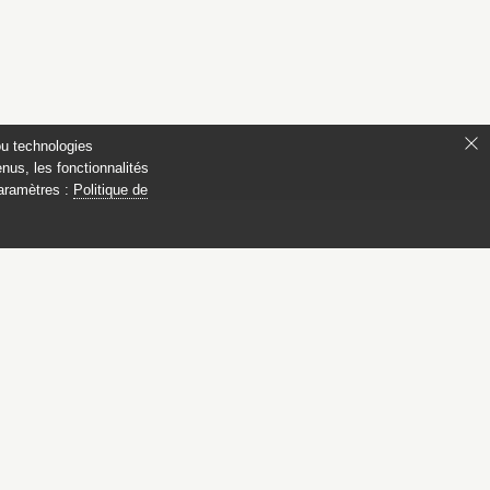
ou technologies
nus, les fonctionnalités
paramètres :
Politique de
 Compiègne