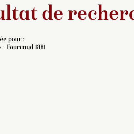
ltat de recher
ée pour :
 = Fourcaud 1881
n mai 1849,
administration des Beaux-
ts voulut profiter de la
isse du marché de l’art
ccasionnée par les