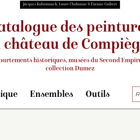
Jacques Kuhnmunch, Laure Chabanne & Étienne Guibert
atalogue des peintur
 château de Compiè
partements historiques, musées
du Second Empire
collection Dumez
rique
Ensembles
Outils