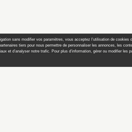
igation sans modifier vos paramètres, vous acceptez l’utilisation de cookies 
partenaires tiers pour nous permettre de personnaliser les annonces, les conte
aux et d’analyser notre trafic. Pour plus d’information, gérer ou modifier les 
 des peintures du château de
Appartements historiques, musées
du Second Empire et collection Dumez
Ce catalogue raisonné est publié avec
le soutien du ministère de la culture,
Direction générale des patrimoines,
sous-direction des collections