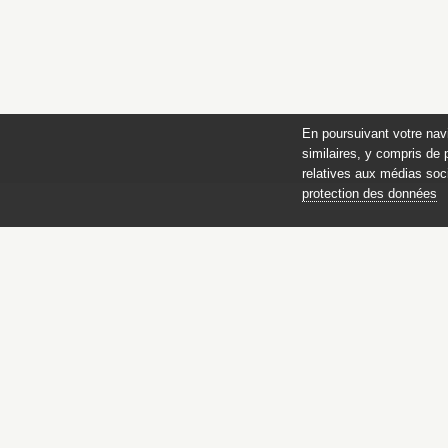
En poursuivant votre nav
similaires, y compris de 
relatives aux médias soci
protection des données
Catalogue