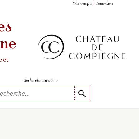
Mon compte
Connexion
es
gne
 et
>
Recherche avancée