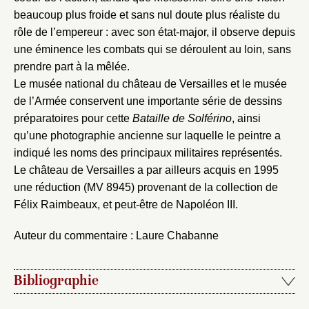
Mot de passe
beaucoup plus froide et sans nul doute plus réaliste du
Valider
rôle de l’empereur : avec son état-major, il observe depuis
une éminence les combats qui se déroulent au loin, sans
prendre part à la mêlée.
Nouveau dossier
Le musée national du château de Versailles et le musée
de l’Armée conservent une importante série de dessins
Envoyer
préparatoires pour cette
Bataille de Solférino
, ainsi
qu’une photographie ancienne sur laquelle le peintre a
Vous n'êtes pas encore inscrit ?
Créer un compte
indiqué les noms des principaux militaires représentés.
Vous avez oublié votre mot de passe ?
Cliquez ici
Le château de Versailles a par ailleurs acquis en 1995
Créer et ajouter
une réduction (MV 8945) provenant de la collection de
Félix Raimbeaux, et peut-être de Napoléon III.
Auteur du commentaire : Laure Chabanne
Bibliographie