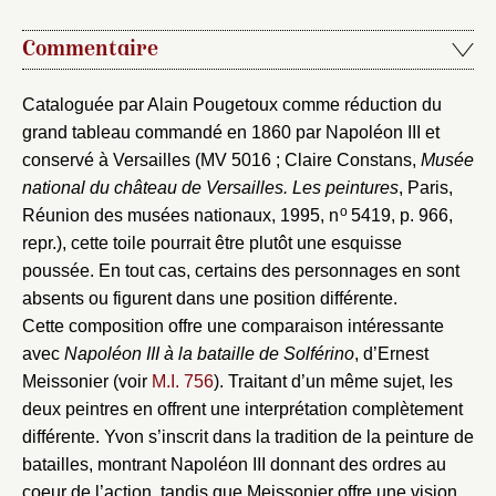
Commentaire
Cataloguée par Alain Pougetoux comme réduction du
grand tableau commandé en 1860 par Napoléon III et
conservé à Versailles (MV 5016 ; Claire Constans,
Musée
national du château de Versailles. Les peintures
, Paris,
o
Réunion des musées nationaux, 1995, n
5419, p. 966,
repr.), cette toile pourrait être plutôt une esquisse
Fermer
poussée. En tout cas, certains des personnages en sont
Fermer
Choix du dossier où ajouter la
absents ou figurent dans une position différente.
Cette composition offre une comparaison intéressante
notice
Connexion
avec
Napoléon III à la bataille de Solférino
, d’Ernest
Nom du dossier
Meissonier (voir
M.I. 756
). Traitant d’un même sujet, les
Courriel
deux peintres en offrent une interprétation complètement
différente. Yvon s’inscrit dans la tradition de la peinture de
batailles, montrant Napoléon III donnant des ordres au
coeur de l’action, tandis que Meissonier offre une vision