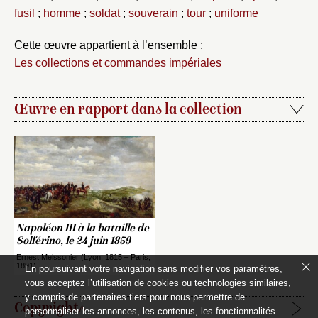
fusil
;
homme
;
soldat
;
souverain
;
tour
;
uniforme
Cette œuvre appartient à l’ensemble :
Les collections et commandes impériales
Œuvre en rapport dans la collection
Napoléon III à la bataille de
Solférino, le 24 juin 1859
Ernest Meissonier (Lyon, 1815 – Paris,
1891)
En poursuivant votre navigation sans modifier vos paramètres,
vous acceptez l’utilisation de cookies ou technologies similaires,
y compris de partenaires tiers pour nous permettre de
Copyrights
personnaliser les annonces, les contenus, les fonctionnalités