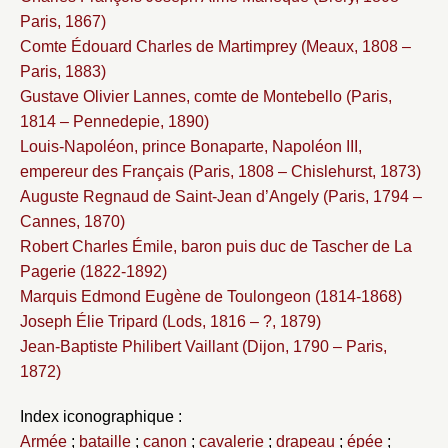
Paris, 1867)
Comte Édouard Charles de Martimprey (Meaux, 1808 –
Paris, 1883)
Gustave Olivier Lannes, comte de Montebello (Paris,
1814 – Pennedepie, 1890)
Louis-Napoléon, prince Bonaparte, Napoléon III,
empereur des Français (Paris, 1808 – Chislehurst, 1873)
Auguste Regnaud de Saint-Jean d’Angely (Paris, 1794 –
Cannes, 1870)
Robert Charles Émile, baron puis duc de Tascher de La
Pagerie (1822-1892)
Marquis Edmond Eugène de Toulongeon (1814-1868)
Joseph Élie Tripard (Lods, 1816 – ?, 1879)
Jean-Baptiste Philibert Vaillant (Dijon, 1790 – Paris,
1872)
Index iconographique :
Armée
;
bataille
;
canon
;
cavalerie
;
drapeau
;
épée
;