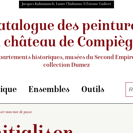
Jacques Kuhnmunch, Laure Chabanne & Étienne Guibert
atalogue des peintur
 château de Compiè
partements historiques, musées
du Second Empire
collection Dumez
rique
Ensembles
Outils
liser mon mot de passe