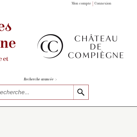
Mon compte
Connexion
es
gne
 et
>
Recherche avancée