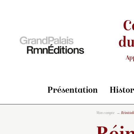
C
du
Ap
Présentation
Histo
Mon compte
Réinitia