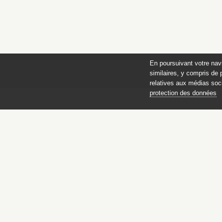
En poursuivant votre nav
similaires, y compris de 
relatives aux médias soci
protection des données
Catalogue