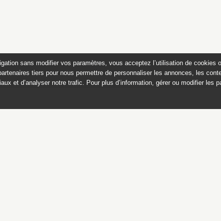
igation sans modifier vos paramètres, vous acceptez l’utilisation de cookies 
partenaires tiers pour nous permettre de personnaliser les annonces, les conte
aux et d’analyser notre trafic. Pour plus d’information, gérer ou modifier les 
 des peintures du château de
Appartements historiques, musées
du Second Empire et collection Dumez
Ce catalogue raisonné est publié avec
le soutien du ministère de la culture,
Direction générale des patrimoines,
sous-direction des collections