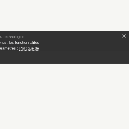
ou technologies
nus, les fonctionnalités
paramètres :
Politique de
 Compiègne