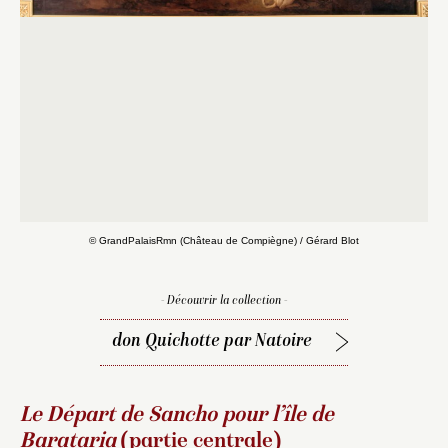
D
© GrandPalaisRmn (Château de Compiègne) / Gérard Blot
- Découvrir la collection -
don Quichotte par Natoire
Le Départ de Sancho pour l’île de
Barataria
(partie centrale)