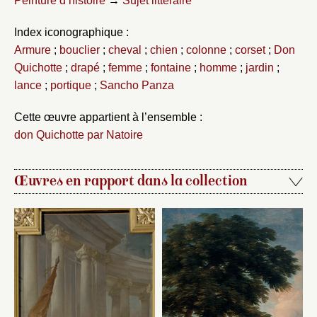
Peinture d’histoire
→
Sujet littéraire
Index iconographique :
Armure
;
bouclier
;
cheval
;
chien
;
colonne
;
corset
;
Don
Quichotte
;
drapé
;
femme
;
fontaine
;
homme
;
jardin
;
lance
;
portique
;
Sancho Panza
Cette œuvre appartient à l’ensemble :
don Quichotte par Natoire
Œuvres en rapport dans la collection