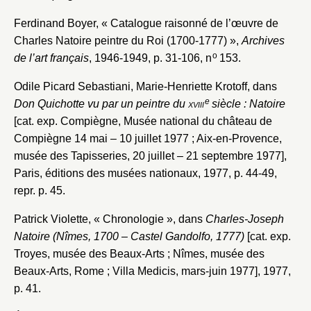
Ferdinand Boyer, « Catalogue raisonné de l’œuvre de
Envoyer
Charles Natoire peintre du Roi (1700-1777) »,
Archives
o
de l’art français
, 1946-1949, p. 31-106, n
153.
Vous n'êtes pas encore inscrit ?
Créer un compte
Vous avez oublié votre mot de passe ?
Cliquez ici
Odile Picard Sebastiani, Marie-Henriette Krotoff, dans
Créer et ajouter
e
Don Quichotte vu par un peintre du
xviii
siècle : Natoire
[cat. exp. Compiègne, Musée national du château de
Compiègne 14 mai – 10 juillet 1977 ; Aix-en-Provence,
musée des Tapisseries, 20 juillet – 21 septembre 1977],
Paris, éditions des musées nationaux, 1977, p. 44-49,
repr. p. 45.
Patrick Violette, « Chronologie », dans
Charles-Joseph
Natoire (Nîmes, 1700 – Castel Gandolfo, 1777)
[cat. exp.
Troyes, musée des Beaux-Arts ; Nîmes, musée des
Beaux-Arts, Rome ; Villa Medicis, mars-juin 1977], 1977,
p. 41.