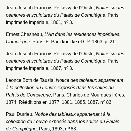
Jean-Joseph-François Pellassy de l’Ousle,
Notice sur les
peintures et sculptures du Palais de Compiègne
, Paris,
o
Imprimerie impériale, 1861, n
3.
Fermer
Ernest Chesneau,
L’Art dans les résidences impériales.
ie
Compiègne
, Paris, E. Panckoucke et C
, 1863, p. 21.
Fermer
Choix du dossier où ajouter la
notice
Jean-Joseph-François Pellassy de l’Ousle,
Notice sur les
Connexion
peintures et sculptures du Palais de Compiègne
, Paris,
Nom du dossier
Courriel
o
Imprimerie impériale, 1867, n
3.
Léonce Both de Tauzia,
Notice des tableaux appartenant
à la collection du Louvre exposés dans les salles du
Palais de Compiègne
, Paris, Charles de Mourgues frères,
o
1874. Rééditions en 1877, 1881, 1885, 1887, n
83.
Mot de passe
Valider
Paul Durrieu,
Notice des tableaux appartenant à la
collection du Louvre exposés dans les salles du Palais
o
Nouveau dossier
de Compiègne
, Paris, 1893, n
83.