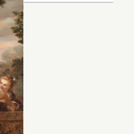
pondante
-
des
1-15).