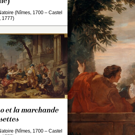
le)
INV. 3581
).
atoire (Nîmes, 1700 – Castel
, 1777)
apisserie correspondante
onservée à Aix-en-
Tapisserie corres
rovence, musée des
conservée à Aix-en
pisseries. Partie droite de
Provence, musée 
 tapisserie d’ensemble du
Tapisseries (INV. 1
part de Sancho pour l’île
 Barataria
(INV. 11-15).
o et la marchande
settes
atoire (Nîmes, 1700 – Castel