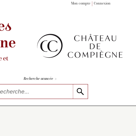
Mon compte
Connexion
es
gne
 et
>
Recherche avancée