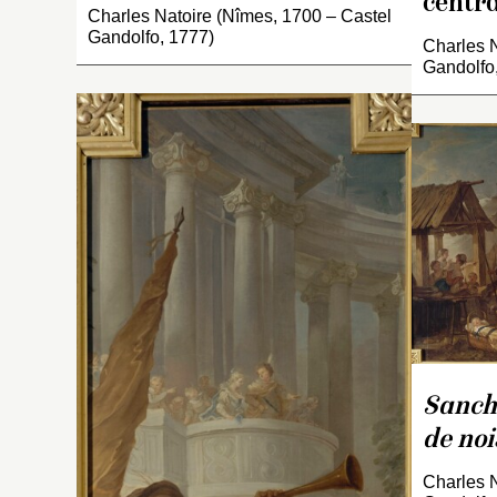
centra
Charles Natoire (Nîmes, 1700 – Castel
Gandolfo, 1777)
Charles N
Gandolfo
T
c
P
Ta
la
Dé
de
Sanch
de noi
Charles N