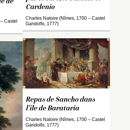
ne de
Cardenio
Charles Natoire (Nîmes, 1700 – Castel
 – Castel
Gandolfo, 1777)
te
pondante
Tapisserie correspondante
-
conservée à Aix-en-
des
Provence, musée des
1-15) ;
Tapisseries. Fragment
t
gauche de la tapisserie
Repas de Sancho dans
 Charles-
d’ensemble (INV. 11-15).
e
l’île de Barataria
 1717 et
e
eau
Charles Natoire (Nîmes, 1700 – Castel
u de
Gandolfo, 1777)
577).