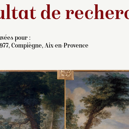
ltat de recher
vées pour :
1977, Compiègne, Aix-en-Provence
Tableau sur un sujet
Tapisserie corres
identique peint d’après
conservée à Aix-en
Charles-Antoine Coypel 
Provence, musée 
conservé au musée
Tapisseries (INV. 1
national du château de