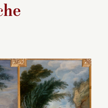
che
pondante
Tapisserie correspondante
-
conservée à Aix-en-
et
des
Provence, musée des
1-12).
Tapisseries (INV. 11-12).