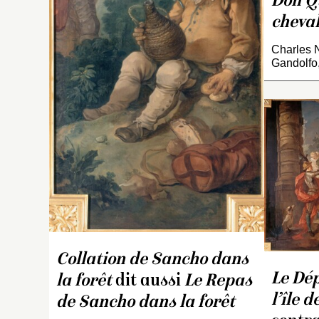
Don Qu
cheval
Charles N
Gandolfo
Collation de Sancho dans
Le Dé
la forêt
dit aussi
Le Repas
l’île 
de Sancho dans la forêt