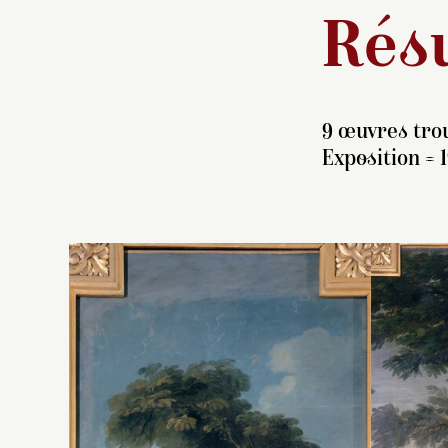
Résu
9 œuvres trou
Exposition = 