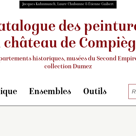
Jacques Kuhnmunch, Laure Chabanne & Étienne Guibert
atalogue des peintur
 château de Compiè
partements historiques, musées
du Second Empire
collection Dumez
rique
Ensembles
Outils