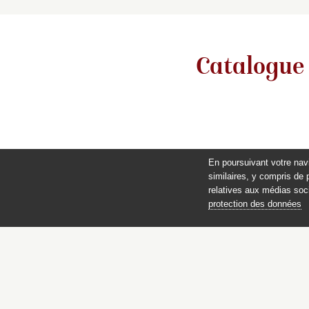
Catalogue
En poursuivant votre nav
similaires, y compris de 
relatives aux médias soci
protection des données