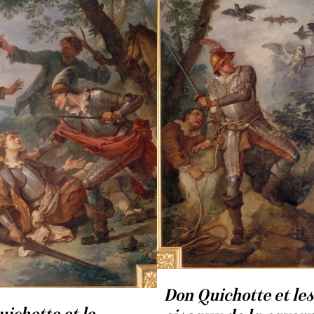
Compiègne (voir
INV. 3558
).
Don Quichotte et les