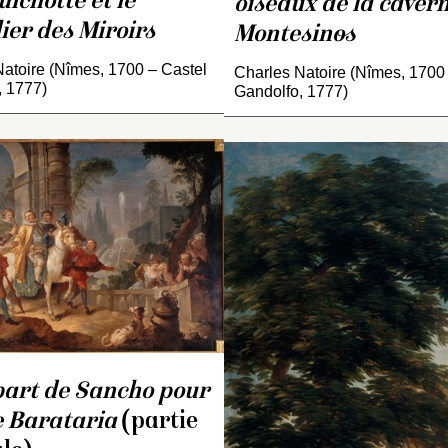
ichotte et le
oiseaux de la caver
ier des Miroirs
Montesinos
atoire (Nîmes, 1700 – Castel
Charles Natoire (Nîmes, 1700
, 1777)
Gandolfo, 1777)
Tapisserie correspondan
Tapisserie corres
conservée à Aix-en-
conservée à Aix-en
Provence, musée des
Provence, musée 
Tapisseries (INV. 11-7) ;
Tapisseries (INV. 1
tableau sur un sujet
tableau sur un suje
identique peint en 1719-
identique peint par
1720 par Charles-Antoin
Antoine Coypel en
Coypel et conservé au
part de Sancho pour
conservé au musé
musée national du chât
national du châtea
de Barataria
(partie
de Compiègne (voir
Compiègne (INV. 3