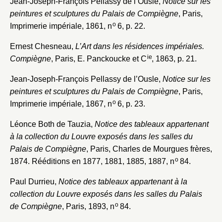
Jean-Joseph-François Pellassy de l’Ousle,
Notice sur les
peintures et sculptures du Palais de Compiègne
, Paris,
o
Imprimerie impériale, 1861, n
6, p. 22.
Fermer
Ernest Chesneau,
L’Art dans les résidences impériales.
Fermer
ie
Compiègne
, Paris, E. Panckoucke et C
, 1863, p. 21.
Choix du dossier où ajouter la
notice
Connexion
Jean-Joseph-François Pellassy de l’Ousle,
Notice sur les
peintures et sculptures du Palais de Compiègne
, Paris,
Nom du dossier
Courriel
o
Imprimerie impériale, 1867, n
6, p. 23.
Léonce Both de Tauzia,
Notice des tableaux appartenant
à la collection du Louvre exposés dans les salles du
Palais de Compiègne
, Paris, Charles de Mourgues frères,
Mot de passe
o
1874. Rééditions en 1877, 1881, 1885, 1887, n
84.
Valider
Paul Durrieu,
Notice des tableaux appartenant à la
collection du Louvre exposés dans les salles du Palais
Nouveau dossier
o
de Compiègne
, Paris, 1893, n
84.