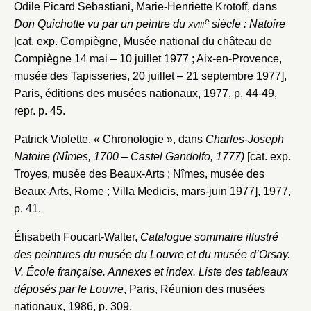
Odile Picard Sebastiani, Marie-Henriette Krotoff, dans
Envoyer
e
Don Quichotte vu par un peintre du
xviii
siècle : Natoire
[cat. exp. Compiègne, Musée national du château de
Vous n'êtes pas encore inscrit ?
Créer un compte
Compiègne 14 mai – 10 juillet 1977 ; Aix-en-Provence,
Vous avez oublié votre mot de passe ?
Cliquez ici
Créer et ajouter
musée des Tapisseries, 20 juillet – 21 septembre 1977],
Paris, éditions des musées nationaux, 1977, p. 44-49,
repr. p. 45.
Patrick Violette, « Chronologie », dans
Charles-Joseph
Natoire (Nîmes, 1700 – Castel Gandolfo, 1777)
[cat. exp.
Troyes, musée des Beaux-Arts ; Nîmes, musée des
Beaux-Arts, Rome ; Villa Medicis, mars-juin 1977], 1977,
p. 41.
Élisabeth Foucart-Walter,
Catalogue sommaire illustré
des peintures du musée du Louvre et du musée d’Orsay.
V. École française. Annexes et index. Liste des tableaux
déposés par le Louvre
, Paris, Réunion des musées
nationaux, 1986, p. 309.