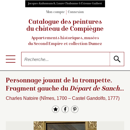
Jacques Kuhnmunch, Laure Chabanne & Étienne Guibert
Mon compte
Connexion
Catalogue des peintures
du château de Compiègne
Appartements historiques, musées
du Second Empire et collection Dumez
Personnage jouant de la trompette.
Fragment gauche du
Départ de Sancho
pour l’île de
…
Charles Natoire (Nîmes, 1700 – Castel Gandolfo, 1777)