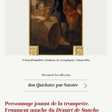
D
© GrandPalaisRmn (Château de Compiègne) / Gérard Blot
- Découvrir la collection -
don Quichotte par Natoire
Personnage jouant de la trompette.
Fragment gauche du
Départ de Sancho