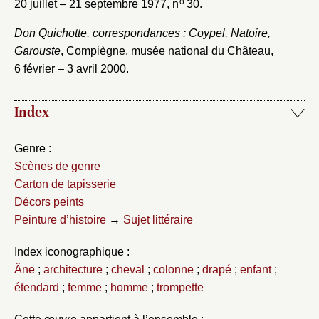
o
20 juillet – 21 septembre 1977, n
30.
Don Quichotte, correspondances : Coypel, Natoire,
Garouste
, Compiègne, musée national du Château,
6 février – 3 avril 2000.
Index
Genre :
Scènes de genre
Carton de tapisserie
Décors peints
Peinture d’histoire
→
Sujet littéraire
Index iconographique :
Âne
;
architecture
;
cheval
;
colonne
;
drapé
;
enfant
;
étendard
;
femme
;
homme
;
trompette