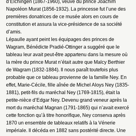
d’Elchingen (1867-1960), veuve du prince Joachim
Napoléon Murat (1856-1932). La princesse fut l’une des
premières donatrices de ce musée alors en cours de
constitution et assura la vice-présidence de sa société
d’amis.
Lépaulle ayant peint les équipages des princes de
Wagram, Bénédicte Pradié-Ottinger a suggéré que le
tableau leur avait peut-être appartenu dans la mesure où
la mère du prince Murat n’était autre que Malcy Berthier
de Wagram (1832-1884). Il nous paraît toutefois plus
probable que ce tableau provienne de la famille Ney. En
effet, Marie-Cécile, fille aînée de Michel Aloys Ney (1835-
1881), petit-fils du maréchal Ney (1769-1815), était la
petite-nièce d’Edgar Ney. Devenu grand veneur après la
mort du maréchal Magnan (1791-1865) qui n’avait exercé
cette fonction qu’à titre honorifique, Ney conserva après
1870 un ensemble de tableaux relatifs à la Vénerie
impériale. Il décéda en 1882 sans postérité directe. Une