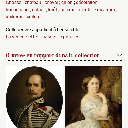
Chasse
;
château
;
cheval
;
chien
;
décoration
honorifique
;
enfant
;
forêt
;
homme
;
meute
;
souverain
;
uniforme
;
voiture
Cette œuvre appartient à l’ensemble :
La vénerie et les chasses impériales
Œuvres en rapport dans la collection