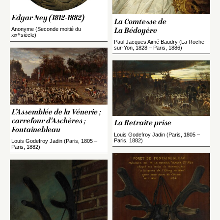
Edgar Ney (1812-1882)
La Comtesse de
Anonyme (Seconde moitié du
La Bédoyère
e
xix
siècle)
Paul Jacques Aimé Baudry (La Roche-
sur-Yon, 1828 – Paris, 1886)
L’Assemblée de la Vénerie ;
carrefour d’Aschères ;
La Retraite prise
Fontainebleau
Louis Godefroy Jadin (Paris, 1805 –
Paris, 1882)
Louis Godefroy Jadin (Paris, 1805 –
Paris, 1882)