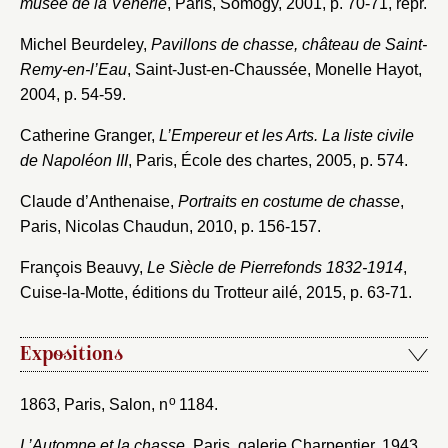
musée de la Vénerie
, Paris, Somogy, 2001, p. 70-71, repr.
Michel Beurdeley,
Pavillons de chasse, château de Saint-
Remy-en-l’Eau
, Saint-Just-en-Chaussée, Monelle Hayot,
2004, p. 54-59.
Catherine Granger,
L’Empereur et les Arts. La liste civile
de Napoléon III
, Paris, École des chartes, 2005, p. 574.
Claude d’Anthenaise,
Portraits en costume de chasse
,
Paris, Nicolas Chaudun, 2010, p. 156-157.
François Beauvy,
Le Siècle de Pierrefonds 1832-1914
,
Cuise-la-Motte, éditions du Trotteur ailé, 2015, p. 63-71.
Expositions
o
1863, Paris, Salon, n
1184.
L’Automne et la chasse
, Paris, galerie Charpentier, 1943,