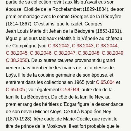
partie de sa collection revint aux fils qu’avait eus son
épouse, Clotilde de la Rochelambert (1829-1884), de son
premier mariage avec le comte Georges de la Bédoyère
(1814-1867). C’est ainsi que le cadet, Georges
Jean Louis Marie dit Jehan de la Bédoyère (1853-1931),
légua plusieurs tableaux relatifs à la Vénerie au château
de Compiègne (voir
C.38.2042
,
C.38.2043
,
C.38.2044
,
C.38.2045
,
C.38.2046
,
C.38.2047
,
C.38.2048
,
C.38.2049
,
C.38.2050
). Deux autres œuvres provenant du grand
Fermer
veneur parvinrent entre les mains de la comtesse de
Loÿs, fille de la cousine germaine de son épouse, et
Fermer
Choix du dossier où ajouter la
entrèrent dans les collections en 1965 (voir
C.65.004
et
notice
Connexion
C.65.005
; voir également
C.58.044
, autre don de la
famille La Bédoyère). Du côté de la famille Ney, au
Nom du dossier
Courriel
premier rang des héritiers d’Edgar figura la descendance
de son neveu Michel Aloys. Ce fut à Napoléon Ney
(1870-1928), frère cadet de Marie-Cécile, que revint le
titre de prince de la Moskowa. Il est fort probable que le