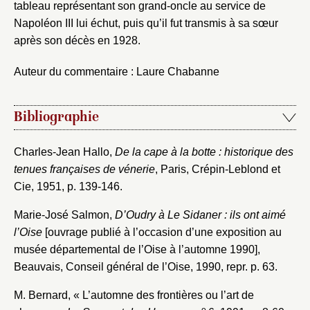
tableau représentant son grand-oncle au service de
Mot de passe
Valider
Napoléon III lui échut, puis qu’il fut transmis à sa sœur
après son décès en 1928.
Auteur du commentaire : Laure Chabanne
Nouveau dossier
Envoyer
Bibliographie
Vous n'êtes pas encore inscrit ?
Créer un compte
Charles-Jean Hallo,
De la cape à la botte : historique des
Vous avez oublié votre mot de passe ?
Cliquez ici
Créer et ajouter
tenues françaises de vénerie
, Paris, Crépin-Leblond et
Cie, 1951, p. 139-146.
Marie-José Salmon,
D’Oudry à Le Sidaner : ils ont aimé
l’Oise
[ouvrage publié à l’occasion d’une exposition au
musée départemental de l’Oise à l’automne 1990],
Beauvais, Conseil général de l’Oise, 1990, repr. p. 63.
M. Bernard, « L’automne des frontières ou l’art de
o