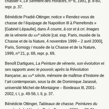
chasser »,
Le Serment des Horaces
, n
6, 1991, p. 8-60,
repr. p. 37.
Bénédicte Pradié-Ottinger, notice « Rendez-vous de
chasse de l’équipage de Napoléon III à Pierrefonds »
[Gabriel Lépaulle], dans
À courre, à cor et à cri. Images
e
de la vénerie du
xix
siècle
[cat. exp. Paris, musée de la
Chasse et de la Nature, 4 novembre 1999 – 2 avril 2000],
Paris, Somogy / musée de la Chasse et de la Nature,
o
1999, n
21, p. 68, repr. p. 69.
Benoît Dartigues,
La Peinture de vénerie, son évolution et
ses rapports avec le pouvoir, après la Révolution
e
française, au
xix
siècle,
mémoire de maîtrise d’histoire de
l’art contemporain, sous la dir. de Dominique Jarassé,
université Michel-de-Montaigne – Bordeaux III, 2001-
2002, t. I, p. 49-56, t. II, p. 37.
Bénédicte Ottinger,
Tableaux de chasse. Peintures du