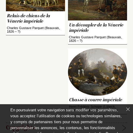
Relais de chiens de la
Vénerie impériale
Un découpler de la Vénerie
Charles Gustave Parquet (Beauvais,
impériale
1826 – ?)
Charles Gustave Parquet (Beauvais,
1826 – ?)
Chasse à courre impériale
Henri Frédéric Schopin (Lübeck,
En poursuivant votre navigation sans modifier vos paramètres,
1804 – Montigny-sur-Loing, 1880)
vous acceptez l’utilisation de cookies ou technologies similaires,
y compris de partenaires tiers pour nous permettre de
Copyrights
personnaliser les annonces, les contenus, les fonctionnalités