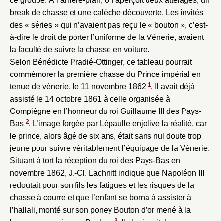
ce groupe. À l’arrière-plan, on aperçoit deux attelages, un
break de chasse et une calèche découverte. Les invités
des « séries » qui n’avaient pas reçu le « bouton », c’est-
à-dire le droit de porter l’uniforme de la Vénerie, avaient
la faculté de suivre la chasse en voiture.
Selon Bénédicte Pradié-Ottinger, ce tableau pourrait
commémorer la première chasse du Prince impérial en
1
tenue de vénerie, le 11 novembre 1862
. Il avait déjà
assisté le 14 octobre 1861 à celle organisée à
Compiègne en l’honneur du roi Guillaume III des Pays-
2
Bas
. L’image forgée par Lépaulle enjolive la réalité, car
le prince, alors âgé de six ans, était sans nul doute trop
jeune pour suivre véritablement l’équipage de la Vénerie.
Situant à tort la réception du roi des Pays-Bas en
novembre 1862, J.-Cl. Lachnitt indique que Napoléon III
redoutait pour son fils les fatigues et les risques de la
chasse à courre et que l’enfant se borna à assister à
l’hallali, monté sur son poney Bouton d’or mené à la
3