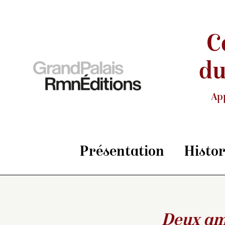
C
du
Ap
Présentation
Histo
Deux am