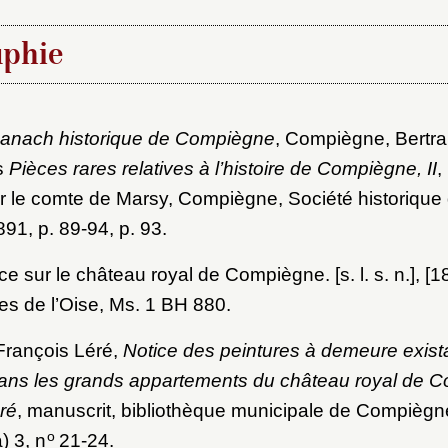
ot de passe
aphie
au dossier
anach historique de Compiègne
, Compiègne, Bertra
s
Pièces rares relatives à l’histoire de Compiègne, II
,
Vous n'êtes pas encore inscrit ?
Créer un compte
Envoyer
Vous avez oublié votre mot de passe ?
Cliquez ici
ar le comte de Marsy, Compiègne, Société historique
er et ajouter
1, p. 89-94, p. 93.
 sur le château royal de Compiègne. [s. l. s. n.], [1
s de l’Oise, Ms. 1 BH 880.
François Léré,
Notice des peintures à demeure exist
ans les grands appartements du château royal de 
éré
, manuscrit, bibliothèque municipale de Compiègn
o
) 3, n
21-24.