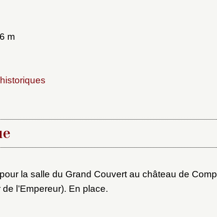
46 m
historiques
x du dossier où ajouter la not
Connexion
ue
u dossier
ourriel
pour la salle du Grand Couvert au château de Comp
 de l’Empereur). En place.
ider