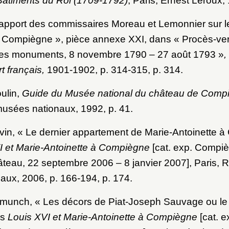
Bâtiments du Roi (1709-1792)
, Paris, Ernest Leroux,
pport des commissaires Moreau et Lemonnier sur 
 Compiègne », pièce annexe XXI, dans « Procès-ver
es monuments, 8 novembre 1790 – 27 août 1793 »
,
rt français,
1901-1902, p. 314-315, p. 314.
ulin,
Guide du Musée national du château de Comp
usées nationaux, 1992, p. 41.
vin, « Le dernier appartement de Marie-Antoinette 
I et Marie-Antoinette à Compiègne
[cat. exp. Compi
âteau, 22 septembre 2006 – 8 janvier 2007], Paris, 
ux, 2006, p. 166-194, p. 174.
unch, « Les décors de Piat-Joseph Sauvage ou le p
ns
Louis XVI et Marie-Antoinette à Compiègne
[cat. 