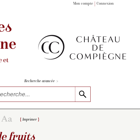
Mon compte
Connexion
es
gne
 et
>
Recherche avancée
Imprimer
e fruits