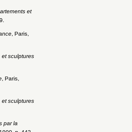
partements et
9.
rance
, Paris,
 et sculptures
e
, Paris,
 et sculptures
 par la