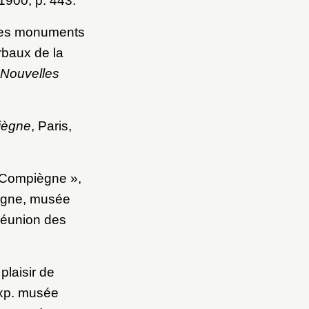
 1900, p. 443.
les monuments
baux de la
 Nouvelles
iègne
, Paris,
à Compiègne »,
ègne, musée
Réunion des
laisir de
exp. musée