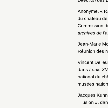
Direction des 
Anonyme, « Ra
du château de
Commission d
archives de l’a
Jean-Marie Mo
Réunion des m
Vincent Delieu
dans
Louis XV
national du ch
musées nationa
Jacques Kuhnm
l’illusion », da