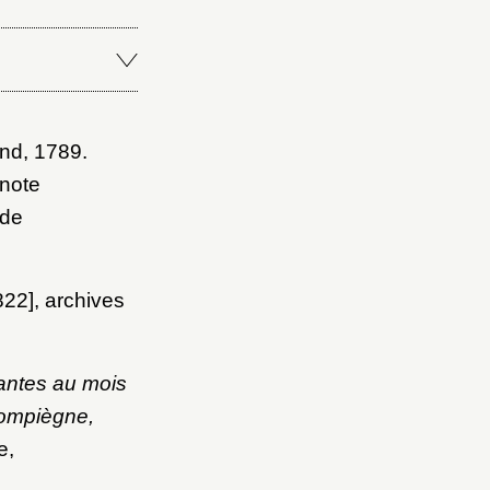
nd, 1789.
 note
 de
822], archives
antes au mois
Compiègne,
e,