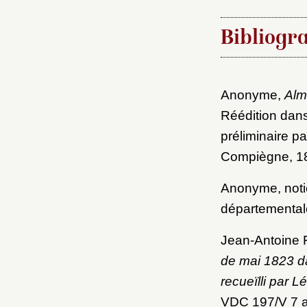
M
Bibliogr
Nouve
Anonyme,
Alm
Réédition dan
préliminaire p
Cré
Compiègne, 189
Anonyme, notice
départementale
Jean-Antoine 
de mai 1823 d
recueïlli par L
VDC 197/V 7 a