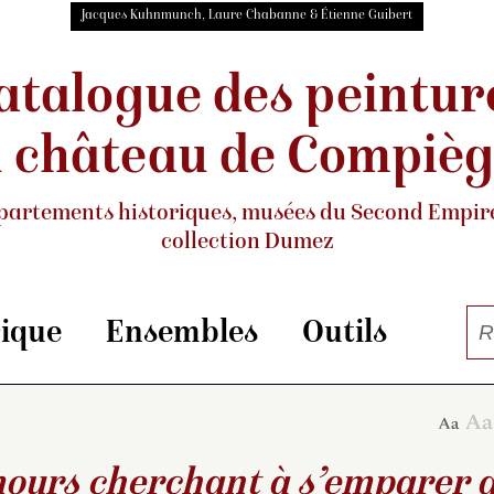
Jacques Kuhnmunch, Laure Chabanne & Étienne Guibert
atalogue des peintur
 château de Compiè
partements historiques, musées
du Second Empire
collection Dumez
rique
Ensembles
Outils
ours cherchant à s’emparer d