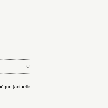
Fermer
Fermer
ice
iègne (actuelle