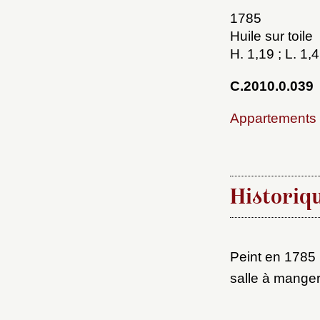
1785
Huile sur toile
H. 1,19 ; L. 1,
C.2010.0.039
Appartements 
Choi
Historiq
Nom d
C
Peint en 1785 
salle à manger
Val