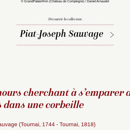
© GrandPalaisRmn (Château de Compiègne) / Daniel Arnaudet
- Découvrir la collection -
Piat-Joseph Sauvage
ours cherchant à s’emparer d
 dans une corbeille
uvage (Tournai, 1744 - Tournai, 1818)