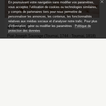
En poursuivant votre navigation sans modifier vos paramètres,
vous acceptez l’utilisation de cookies ou technologies similaires,
y compris de partenaires tiers pour nous permettre de
personnaliser les annonces, les contenus, les fonctionnalités
relatives aux médias sociaux et d’analyser notre trafic. Pour plus
Le Réveil
d’information, gérer ou modifier les paramètres :
Politique de
protection des données
Piat-Joseph Sauvage (Tournai, 1744 - Tournai, 1818)
Catalogue des peintures du château de
Compiègne