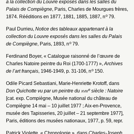
Mot de passe
à la collection du Louvre exposés dans les salles du
Valider
Palais de Compiègne
, Paris, Charles de Mourgues frères,
o
1874. Rééditions en 1877, 1881, 1885, 1887, n
79.
Nouveau dossier
Paul Durrieu,
Notice des tableaux appartenant à la
collection du Louvre exposés dans les salles du Palais
Envoyer
o
de Compiègne
, Paris, 1893, n
79.
Ferdinand Boyer, « Catalogue raisonné de l’œuvre de
Vous n'êtes pas encore inscrit ?
Créer un compte
Charles Natoire peintre du Roi (1700-1777) »,
Archives
Vous avez oublié votre mot de passe ?
Cliquez ici
Créer et ajouter
o
de l’art français
, 1946-1949, p. 31-106, n
150.
Odile Picard Sebastiani, Marie-Henriette Krotoff, dans
e
Don Quichotte vu par un peintre du
xviii
siècle : Natoire
[cat. exp. Compiègne, Musée national du château de
Compiègne 14 mai – 10 juillet 1977 ; Aix-en-Provence,
musée des Tapisseries, 20 juillet – 21 septembre 1977],
Paris, éditions des musées nationaux, 1977, p. 59, repr.
Patrick Violette, « Chronologie », dans
Charles-Joseph