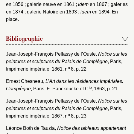
en 1856 ; galerie neuve en 1861 ;
idem
en 1867 ; galeries
en 1874 ; galerie Natoire en 1893 ;
idem
en 1894. En
place.
Bibliographie
Jean-Joseph-François Pellassy de l’Ousle,
Notice sur les
peintures et sculptures du Palais de Compiègne
, Paris,
Fermer
o
Imprimerie impériale, 1861, n
8, p. 22.
Fermer
Choix du dossier où ajouter la
Ernest Chesneau,
L’Art dans les résidences impériales.
notice
Connexion
ie
Compiègne
, Paris, E. Panckoucke et C
, 1863, p. 21.
Nom du dossier
Courriel
Jean-Joseph-François Pellassy de l’Ousle,
Notice sur les
peintures et sculptures du Palais de Compiègne
, Paris,
o
Imprimerie impériale, 1867, n
8, p. 23.
Léonce Both de Tauzia,
Notice des tableaux appartenant