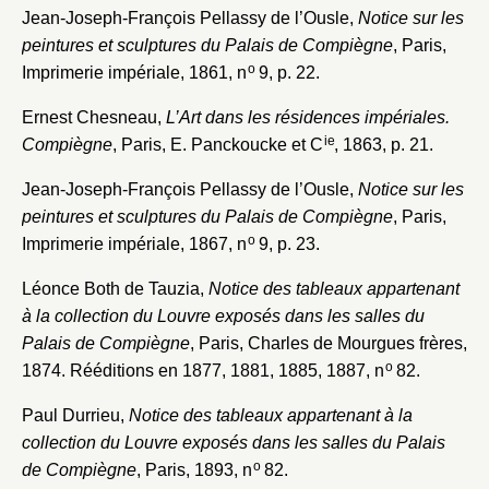
Jean-Joseph-François Pellassy de l’Ousle,
Notice sur les
Mot de passe
Valider
peintures et sculptures du Palais de Compiègne
, Paris,
o
Imprimerie impériale, 1861, n
9, p. 22.
Ernest Chesneau,
L’Art dans les résidences impériales.
Nouveau dossier
ie
Compiègne
, Paris, E. Panckoucke et C
, 1863, p. 21.
Envoyer
Jean-Joseph-François Pellassy de l’Ousle,
Notice sur les
peintures et sculptures du Palais de Compiègne
, Paris,
o
Imprimerie impériale, 1867, n
9, p. 23.
Vous n'êtes pas encore inscrit ?
Créer un compte
Vous avez oublié votre mot de passe ?
Cliquez ici
Créer et ajouter
Léonce Both de Tauzia,
Notice des tableaux appartenant
à la collection du Louvre exposés dans les salles du
Palais de Compiègne
, Paris, Charles de Mourgues frères,
o
1874. Rééditions en 1877, 1881, 1885, 1887, n
82.
Paul Durrieu,
Notice des tableaux appartenant à la
collection du Louvre exposés dans les salles du Palais
o
de Compiègne
, Paris, 1893, n
82.