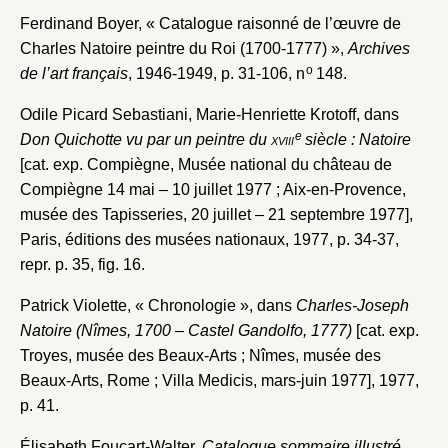
Ferdinand Boyer, « Catalogue raisonné de l’œuvre de
Charles Natoire peintre du Roi (1700-1777) »,
Archives
o
de l’art français
, 1946-1949, p. 31-106, n
148.
Odile Picard Sebastiani, Marie-Henriette Krotoff, dans
e
Don Quichotte vu par un peintre du
xviii
siècle : Natoire
[cat. exp. Compiègne, Musée national du château de
Compiègne 14 mai – 10 juillet 1977 ; Aix-en-Provence,
musée des Tapisseries, 20 juillet – 21 septembre 1977],
Paris, éditions des musées nationaux, 1977, p. 34-37,
repr. p. 35, fig. 16.
Patrick Violette, « Chronologie », dans
Charles-Joseph
Natoire (Nîmes, 1700 – Castel Gandolfo, 1777)
[cat. exp.
Troyes, musée des Beaux-Arts ; Nîmes, musée des
Beaux-Arts, Rome ; Villa Medicis, mars-juin 1977], 1977,
p. 41.
Élisabeth Foucart-Walter,
Catalogue sommaire illustré