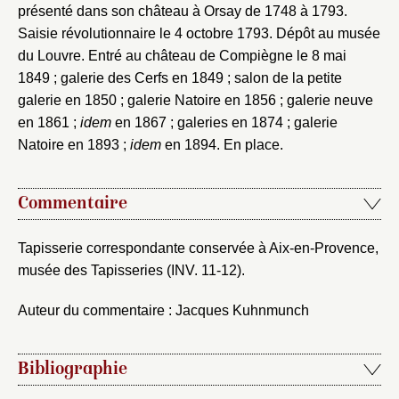
présenté dans son château à Orsay de 1748 à 1793.
Saisie révolutionnaire le 4 octobre 1793. Dépôt au musée
du Louvre. Entré au château de Compiègne le 8 mai
1849 ; galerie des Cerfs en 1849 ; salon de la petite
galerie en 1850 ; galerie Natoire en 1856 ; galerie neuve
en 1861 ;
idem
en 1867 ; galeries en 1874 ; galerie
Natoire en 1893 ;
idem
en 1894. En place.
Commentaire
Fermer
Fermer
Tapisserie correspondante conservée à Aix-en-Provence,
Choix du dossier où ajouter la
musée des Tapisseries (INV. 11-12).
notice
Connexion
Auteur du commentaire : Jacques Kuhnmunch
Nom du dossier
Courriel
Bibliographie