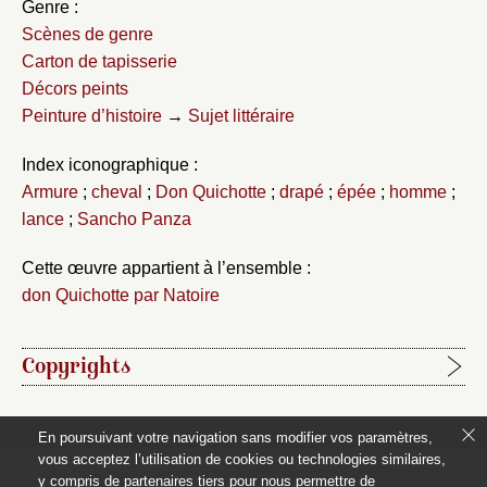
Genre :
Scènes de genre
Carton de tapisserie
Décors peints
Peinture d’histoire
→
Sujet littéraire
Index iconographique :
Armure
;
cheval
;
Don Quichotte
;
drapé
;
épée
;
homme
;
lance
;
Sancho Panza
Cette œuvre appartient à l’ensemble :
don Quichotte par Natoire
Copyrights
Étapes de publication :
En poursuivant votre navigation sans modifier vos paramètres,
2020-06-15, publication initiale de la notice rédigée par
vous acceptez l’utilisation de cookies ou technologies similaires,
Jacques Kuhnmunch
y compris de partenaires tiers pour nous permettre de