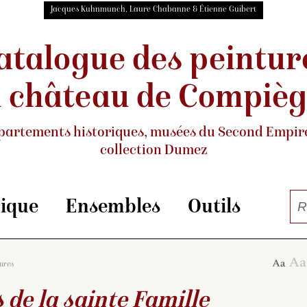
Jacques Kuhnmunch, Laure Chabanne & Étienne Guibert
atalogue des peintur
 château de Compiè
partements historiques, musées
du Second Empire
collection Dumez
rique
Ensembles
Outils
tures
 de la sainte Famille