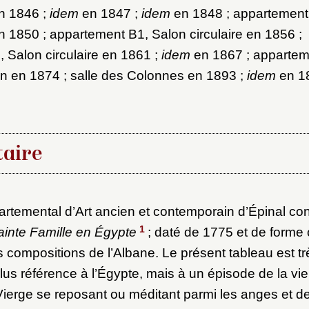
ot de passe
n 1846 ;
idem
en 1847 ;
idem
en 1848 ; appartement
 1850 ; appartement B1, Salon circulaire en 1856 ;
au dossier
 Salon circulaire en 1861 ;
idem
en 1867 ; appartem
n en 1874 ; salle des Colonnes en 1893 ;
idem
en 1
Vous n'êtes pas encore inscrit ?
Créer un compte
Envoyer
Vous avez oublié votre mot de passe ?
Cliquez ici
er et ajouter
aire
rtemental d’Art ancien et contemporain d’Épinal co
1
inte Famille en Égypte
; daté de 1775 et de forme o
s compositions de l’Albane. Le présent tableau est très
plus référence à l’Égypte, mais à un épisode de la vi
Vierge se reposant ou méditant parmi les anges et d