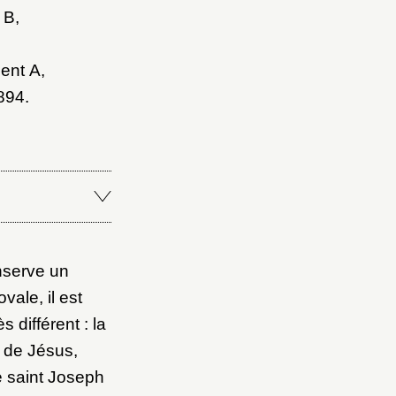
 B,
ent A,
894.
nserve un
vale, il est
 différent : la
e de Jésus,
e saint Joseph