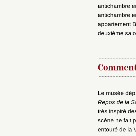
M
antichambre e
antichambre en
Nouve
appartement B,
deuxième salo
Cré
Comment
Le musée dépa
Repos de la Sa
très inspiré de
scène ne fait 
entouré de la 