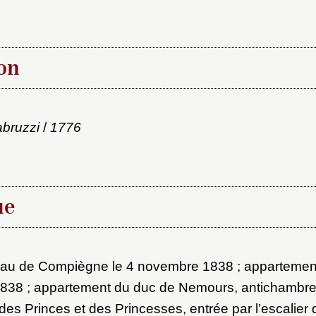
on
abruzzi
/
1776
x du dossier où ajouter la not
Connexion
ue
u dossier
ourriel
eau de Compiègne le 4 novembre 1838 ; appartemen
1838 ; appartement du duc de Nemours, antichambre
es Princes et des Princesses, entrée par l’escalier 
ider