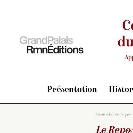
C
du
Ap
Présentation
Histo
Retour à la liste des pein
Le Repos