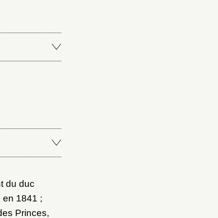
Fermer
Fermer
ice
t du duc
 en 1841 ;
des Princes,