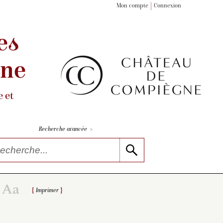
Mon compte
Connexion
es
gne
 et
>
Recherche avancée
Imprimer