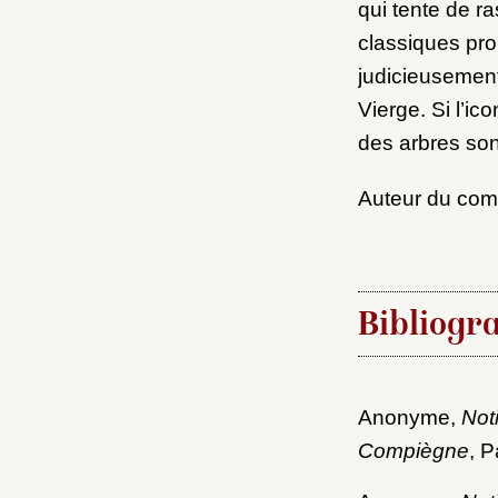
qui tente de r
classiques pro
judicieusement 
Vierge. Si l’ic
des arbres son
Auteur du co
Bibliogr
Anonyme,
Not
Compiègne
, P