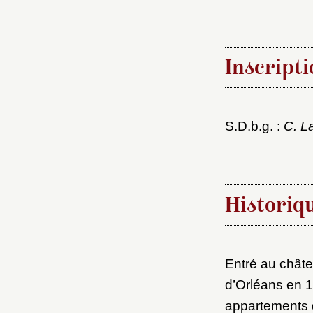
Inscripti
S.D.b.g. :
C. L
Choi
Historiq
Nom d
C
Entré au chât
d’Orléans en 
appartements d
Val