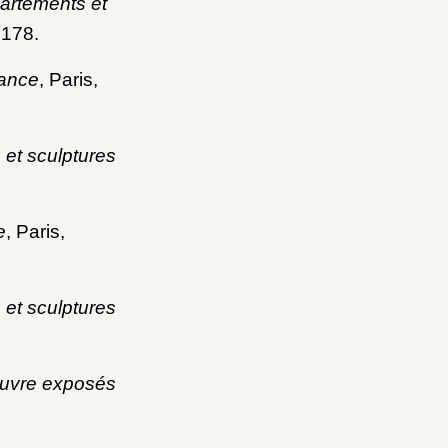
partements et
178.
rance
, Paris,
 et sculptures
e
, Paris,
 et sculptures
Louvre exposés