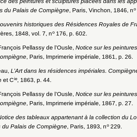
ice des peintures et sculptures placées dans les ap
o
ins du Palais de Compiègne
, Paris, Vinchon, 1846, n
ouvenirs historiques des Résidences Royales de F
o
ères, 1848, vol. 7, n
176, p. 602.
rançois Pellassy de l’Ousle,
Notice sur les peintures
Compiègne
, Paris, Imprimerie impériale, 1861, p. 26.
eau,
L’Art dans les résidences impériales. Compiègn
ie
 et C
, 1863, p. 44.
rançois Pellassy de l’Ousle,
Notice sur les peintures
Compiègne
, Paris, Imprimerie impériale, 1867, p. 27.
otice des tableaux appartenant à la collection du 
o
es du Palais de Compiègne
, Paris, 1893, n
229.