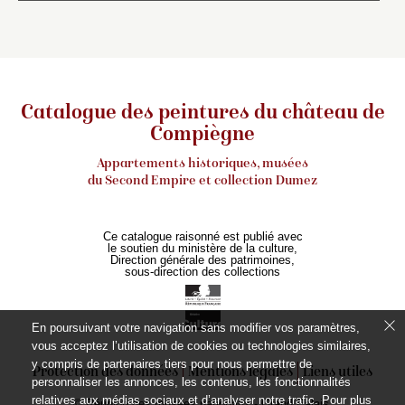
Catalogue des peintures du château de
Compiègne
Appartements historiques, musées
du Second Empire et collection Dumez
Ce catalogue raisonné est publié avec
le soutien du ministère de la culture,
Direction générale des patrimoines,
sous-direction des collections
En poursuivant votre navigation sans modifier vos paramètres,
vous acceptez l’utilisation de cookies ou technologies similaires,
y compris de partenaires tiers pour nous permettre de
Protection des données
Mentions légales
Liens utiles
personnaliser les annonces, les contenus, les fonctionnalités
relatives aux médias sociaux et d’analyser notre trafic. Pour plus
© Réunion des musées nationaux - Grand Palais,