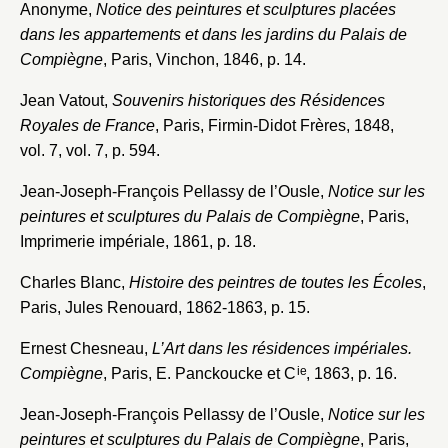
Anonyme,
Notice des peintures et sculptures placées
dans les appartements et dans les jardins du Palais de
Compiègne
, Paris, Vinchon, 1846, p. 14.
Jean Vatout,
Souvenirs historiques des Résidences
Royales de France
, Paris, Firmin-Didot Frères, 1848,
vol. 7, vol. 7, p. 594.
Jean-Joseph-François Pellassy de l’Ousle,
Notice sur les
peintures et sculptures du Palais de Compiègne
, Paris,
Imprimerie impériale, 1861, p. 18.
Charles Blanc,
Histoire des peintres de toutes les Écoles
,
Paris, Jules Renouard, 1862-1863, p. 15.
Ernest Chesneau,
L’Art dans les résidences impériales.
Fermer
ie
Compiègne
, Paris, E. Panckoucke et C
, 1863, p. 16.
Fermer
Choix du dossier où ajouter la
Jean-Joseph-François Pellassy de l’Ousle,
Notice sur les
notice
Connexion
peintures et sculptures du Palais de Compiègne
, Paris,