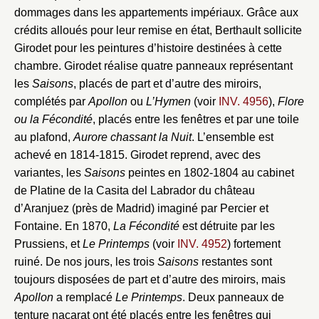
dommages dans les appartements impériaux. Grâce aux
crédits alloués pour leur remise en état, Berthault sollicite
Girodet pour les peintures d’histoire destinées à cette
chambre. Girodet réalise quatre panneaux représentant
les
Saisons
, placés de part et d’autre des miroirs,
complétés par
Apollon
ou
L’Hymen
(voir
INV. 4956
),
Flore
ou la Fécondité
, placés entre les fenêtres et par une toile
au plafond,
Aurore chassant la Nuit
. L’ensemble est
achevé en 1814-1815. Girodet reprend, avec des
variantes, les
Saisons
peintes en 1802-1804 au cabinet
de Platine de la Casita del Labrador du château
d’Aranjuez (près de Madrid) imaginé par Percier et
Fontaine. En 1870,
La Fécondité
est détruite par les
Prussiens, et
Le Printemps
(voir
INV. 4952
) fortement
ruiné. De nos jours, les trois
Saisons
restantes sont
toujours disposées de part et d’autre des miroirs, mais
Apollon
a remplacé
Le Printemps
. Deux panneaux de
tenture nacarat ont été placés entre les fenêtres qui