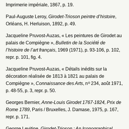
Imprimerie impériale, 1867, p. 19.
Nom du dossier
Courriel
Paul-Auguste Leroy,
Girodet-Trioson peintre d’histoire
,
Orléans, H. Herluison, 1892, p. 49.
Jacqueline Pruvost-Auzas, « Les peintures de Girodet au
palais de Compiègne »,
Bulletin de la Société de
Mot de passe
Valider
l’histoire de l’art français
, 1969 (1971), p. 93-106, p. 102,
repr. p. 101, fig. 4.
Jacqueline Pruvost-Auzas, « Détails inédits sur la
Nouveau dossier
décoration réalisée de 1813 à 1821 au palais de
o
Compiègne »,
Connaissance des Arts
, n
234, août 1971,
Envoyer
p. 48-55, p. 3, repr. p. 50.
Vous n'êtes pas encore inscrit ?
Créer un compte
Georges Bernier,
Anne-Louis Girodet 1767-1824, Prix de
Vous avez oublié votre mot de passe ?
Cliquez ici
Rome 1789
, Paris / Bruxelles, J. Damase, 1975, p. 167,
Créer et ajouter
repr. p. 171.
George Levitine,
Girodet-Trioson : An Iconographical