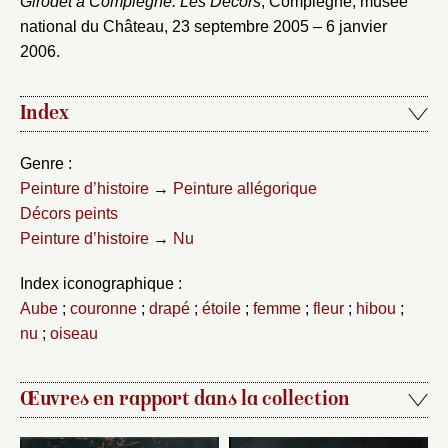
Girodet à Compiègne. Les Décors
, Compiègne, musée
national du Château, 23 septembre 2005 – 6 janvier
2006.
Index
Genre :
Peinture d’histoire
→
Peinture allégorique
Décors peints
Peinture d’histoire
→
Nu
Index iconographique :
Aube
;
couronne
;
drapé
;
étoile
;
femme
;
fleur
;
hibou
;
nu
;
oiseau
Œuvres en rapport dans la collection