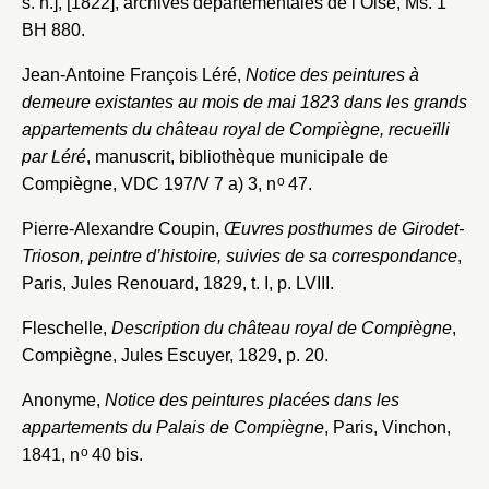
s. n.], [1822], archives départementales de l’Oise, Ms. 1
BH 880.
Jean-Antoine François Léré,
Notice des peintures à
demeure existantes au mois de mai 1823 dans les grands
appartements du château royal de Compiègne, recueïlli
par Léré
, manuscrit, bibliothèque municipale de
o
Compiègne, VDC 197/V 7 a) 3, n
47.
Pierre-Alexandre Coupin,
Œuvres posthumes de Girodet-
Trioson, peintre d’histoire, suivies de sa correspondance
,
Paris, Jules Renouard, 1829, t. I, p. LVIII.
Fleschelle,
Description du château royal de Compiègne
,
Compiègne, Jules Escuyer, 1829, p. 20.
Anonyme,
Notice des peintures placées dans les
appartements du Palais de Compiègne
, Paris, Vinchon,
o
1841, n
40 bis.